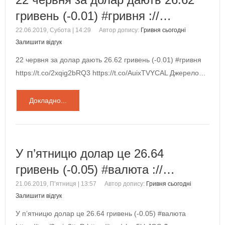
гривень (-0.01) #гривня ://…
22.06.2019, Субота | 14:29
Автор допису:
Гривня сьогодні
Залишити відгук
22 червня за долар дають 26.62 гривень (-0.01) #гривня
https://t.co/2xqig2bRQ3 https://t.co/AuixTVYCAL Джерело…
Докладно...
У п’ятницю долар це 26.64
гривень (-0.05) #валюта ://…
21.06.2019, П’ятниця | 13:57
Автор допису:
Гривня сьогодні
Залишити відгук
У п’ятницю долар це 26.64 гривень (-0.05) #валюта