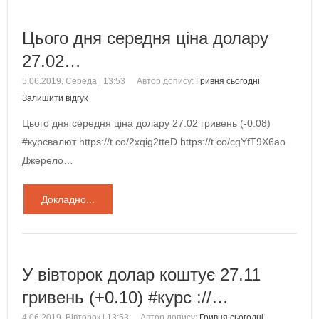
Цього дня середня ціна долару
27.02…
5.06.2019, Середа | 13:53
Автор допису:
Гривня сьогодні
Залишити відгук
Цього дня середня ціна долару 27.02 гривень (-0.08)
#курсвалют https://t.co/2xqig2tteD https://t.co/cgYfT9X6ao
Джерело…
Докладно...
У вівторок долар коштує 27.11
гривень (+0.10) #курс ://…
4.06.2019, Вівторок | 13:53
Автор допису:
Гривня сьогодні