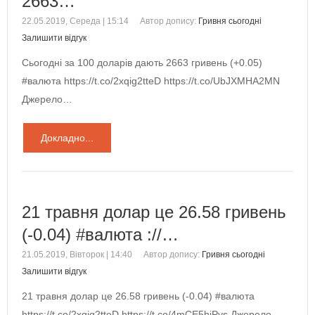
2663…
22.05.2019, Середа | 15:14
Автор допису:
Гривня сьогодні
Залишити відгук
Сьогодні за 100 доларів дають 2663 гривень (+0.05)
#валюта https://t.co/2xqig2tteD https://t.co/UbJXMHA2MN
Джерело…
Докладно...
21 травня долар це 26.58 гривень
(-0.04) #валюта ://…
21.05.2019, Вівторок | 14:40
Автор допису:
Гривня сьогодні
Залишити відгук
21 травня долар це 26.58 гривень (-0.04) #валюта
https://t.co/2xqig2tteD https://t.co/4mCE5hjPys Джерело…