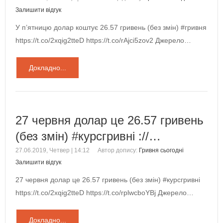
Залишити відгук
У п’ятницю долар коштує 26.57 гривень (без змін) #гривня
https://t.co/2xqig2tteD https://t.co/rAjci5zov2 Джерело…
Докладно...
27 червня долар це 26.57 гривень
(без змін) #курсгривні ://…
27.06.2019, Четвер | 14:12
Автор допису:
Гривня сьогодні
Залишити відгук
27 червня долар це 26.57 гривень (без змін) #курсгривні
https://t.co/2xqig2tteD https://t.co/rplwcboYBj Джерело…
Докладно...