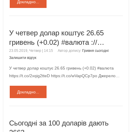
Докладно...
У четвер долар коштує 26.65
гривень (+0.02) #валюта ://…
23.05.2019, Четвер | 14:15
Автор допису:
Гривня сьогодні
Залишити відгук
У четвер долар коштує 26.65 гривень (+0.02) #валюта
https://t.co/2xqig2tteD https://t.co/wVapQCp7po Джерело…
Докладно...
Сьогодні за 100 доларів дають