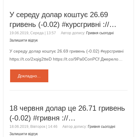
У середу долар коштує 26.69
гривень (-0.02) #курсгривні ://…
19.06.2019, Середа | 13:57
Автор допису:
Гривня сьогодні
Залишити відгук
У середу долар коштує 26.69 гривень (-0.02) #курсгривні
https://t.co/2xqig2tteD https://t.co/9Pa0ConPCf Джерело…
Докладно...
18 червня долар це 26.71 гривень
(-0.02) #гривня ://…
18.06.2019, Вівторок | 14:46
Автор допису:
Гривня сьогодні
Залишити відгук