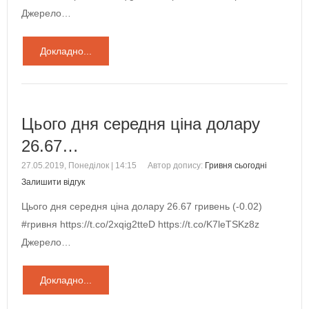
Джерело…
Докладно...
Цього дня середня ціна долару
26.67…
27.05.2019, Понеділок | 14:15
Автор допису:
Гривня сьогодні
Залишити відгук
Цього дня середня ціна долару 26.67 гривень (-0.02)
#гривня https://t.co/2xqig2tteD https://t.co/K7leTSKz8z
Джерело…
Докладно...