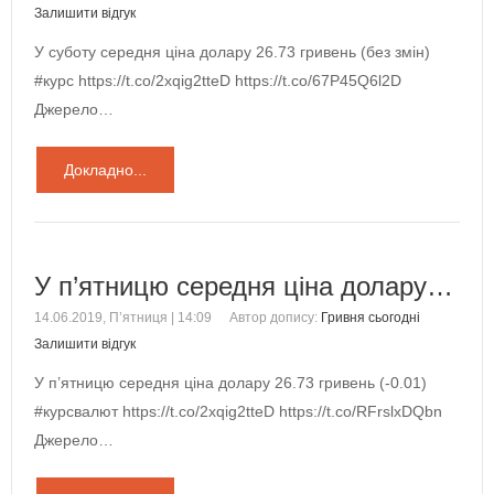
Залишити відгук
У суботу середня ціна долару 26.73 гривень (без змін)
#курс https://t.co/2xqig2tteD https://t.co/67P45Q6l2D
Джерело…
Докладно...
У п’ятницю середня ціна долару…
14.06.2019, П’ятниця | 14:09
Автор допису:
Гривня сьогодні
Залишити відгук
У п’ятницю середня ціна долару 26.73 гривень (-0.01)
#курсвалют https://t.co/2xqig2tteD https://t.co/RFrslxDQbn
Джерело…