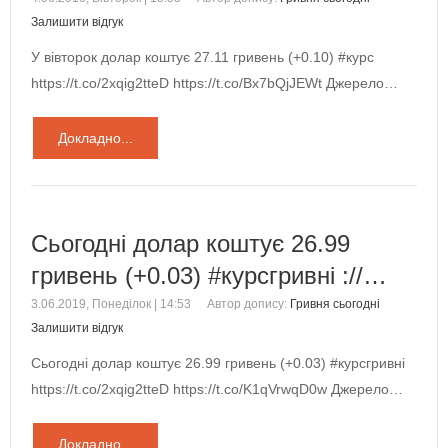
Залишити відгук
У вівторок долар коштує 27.11 гривень (+0.10) #курс
https://t.co/2xqig2tteD https://t.co/Bx7bQjJEWt Джерело…
Докладно...
Сьогодні долар коштує 26.99
гривень (+0.03) #курсгривні ://…
3.06.2019, Понеділок | 14:53
Автор допису:
Гривня сьогодні
Залишити відгук
Сьогодні долар коштує 26.99 гривень (+0.03) #курсгривні
https://t.co/2xqig2tteD https://t.co/K1qVrwqD0w Джерело…
Докладно...