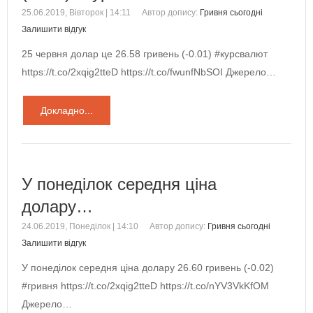
25.06.2019, Вівторок | 14:11
Автор допису:
Гривня сьогодні
Залишити відгук
25 червня долар це 26.58 гривень (-0.01) #курсвалют
https://t.co/2xqig2tteD https://t.co/fwunfNbSOI Джерело…
Докладно...
У понеділок середня ціна
долару…
24.06.2019, Понеділок | 14:10
Автор допису:
Гривня сьогодні
Залишити відгук
У понеділок середня ціна долару 26.60 гривень (-0.02)
#гривня https://t.co/2xqig2tteD https://t.co/nYV3VkKfOM
Джерело…