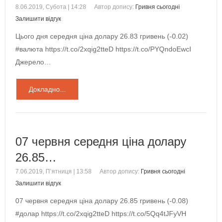
8.06.2019, Субота | 14:28
Автор допису:
Гривня сьогодні
Залишити відгук
Цього дня середня ціна долару 26.83 гривень (-0.02)
#валюта https://t.co/2xqig2tteD https://t.co/PYQndoEwcI
Джерело…
Докладно...
07 червня середня ціна долару
26.85…
7.06.2019, П’ятниця | 13:58
Автор допису:
Гривня сьогодні
Залишити відгук
07 червня середня ціна долару 26.85 гривень (-0.08)
#долар https://t.co/2xqig2tteD https://t.co/5Qq4tJFyVH