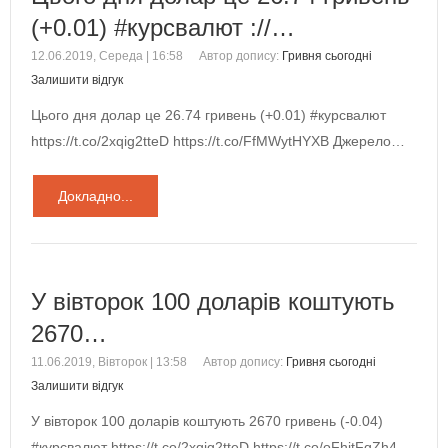
(+0.01) #курсвалют ://…
12.06.2019, Середа | 16:58
Автор допису:
Гривня сьогодні
Залишити відгук
Цього дня долар це 26.74 гривень (+0.01) #курсвалют
https://t.co/2xqig2tteD https://t.co/FfMWytHYXB Джерело…
Докладно...
У вівторок 100 доларів коштують
2670…
11.06.2019, Вівторок | 13:58
Автор допису:
Гривня сьогодні
Залишити відгук
У вівторок 100 доларів коштують 2670 гривень (-0.04)
#курсвалют https://t.co/2xqig2tteD https://t.co/oFhitFqZh4