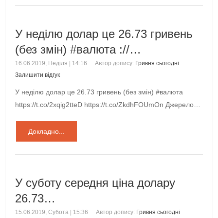
У неділю долар це 26.73 гривень
(без змін) #валюта ://…
16.06.2019, Неділя | 14:16
Автор допису:
Гривня сьогодні
Залишити відгук
У неділю долар це 26.73 гривень (без змін) #валюта
https://t.co/2xqig2tteD https://t.co/ZkdhFOUmOn Джерело…
Докладно...
У суботу середня ціна долару
26.73…
15.06.2019, Субота | 15:36
Автор допису:
Гривня сьогодні