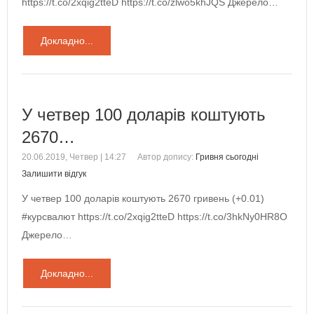
https://t.co/2xqig2tteD https://t.co/zlwo5khJQS Джерело…
Докладно...
У четвер 100 доларів коштують
2670…
20.06.2019, Четвер | 14:27
Автор допису:
Гривня сьогодні
Залишити відгук
У четвер 100 доларів коштують 2670 гривень (+0.01)
#курсвалют https://t.co/2xqig2tteD https://t.co/3hkNy0HR8O
Джерело…
Докладно...