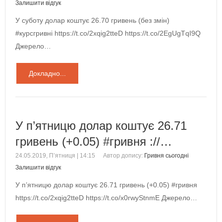
Залишити відгук
У суботу долар коштує 26.70 гривень (без змін)
#курсгривні https://t.co/2xqig2tteD https://t.co/2EgUgTqI9Q
Джерело…
Докладно...
У п’ятницю долар коштує 26.71
гривень (+0.05) #гривня ://…
24.05.2019, П’ятниця | 14:15
Автор допису:
Гривня сьогодні
Залишити відгук
У п’ятницю долар коштує 26.71 гривень (+0.05) #гривня
https://t.co/2xqig2tteD https://t.co/x0rwyStnmE Джерело…