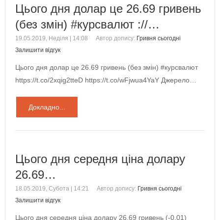
Цього дня долар це 26.69 гривень
(без змін) #курсвалют ://…
19.05.2019, Неділя | 14:08
Автор допису:
Гривня сьогодні
Залишити відгук
Цього дня долар це 26.69 гривень (без змін) #курсвалют
https://t.co/2xqig2tteD https://t.co/wFjwua4YaY Джерело…
Докладно...
Цього дня середня ціна долару
26.69…
18.05.2019, Субота | 14:21
Автор допису:
Гривня сьогодні
Залишити відгук
Цього дня середня ціна долару 26.69 гривень (-0.01)