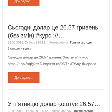
Докладно...
Сьогодні долар це 26.57 гривень
(без змін) #курс ://…
29.06.2019, Субота | 14:12
Автор допису:
Гривня сьогодні
Залишити відгук
Сьогодні долар це 26.57 гривень (без змін) #курс
https://t.co/2xqig2tteD https://t.co/0DThkl7Way Джерело…
Докладно...
У п’ятницю долар коштує 26.57…
28.06.2019, П’ятниця | 14:12
Автор допису:
Гривня сьогодні