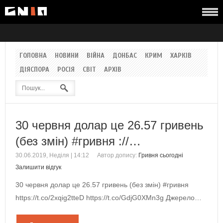
ГОЛОВНА
НОВИНИ
ВІЙНА
ДОНБАС
КРИМ
ХАРКІВ
ДІЯСПОРА
РОСІЯ
СВІТ
АРХІВ
30 червня долар це 26.57 гривень
(без змін) #гривня ://…
30.06.2019, Неділя | 14:12
Автор допису:
Гривня сьогодні
Залишити відгук
30 червня долар це 26.57 гривень (без змін) #гривня
https://t.co/2xqig2tteD https://t.co/GdjG0XMn3g Джерело…