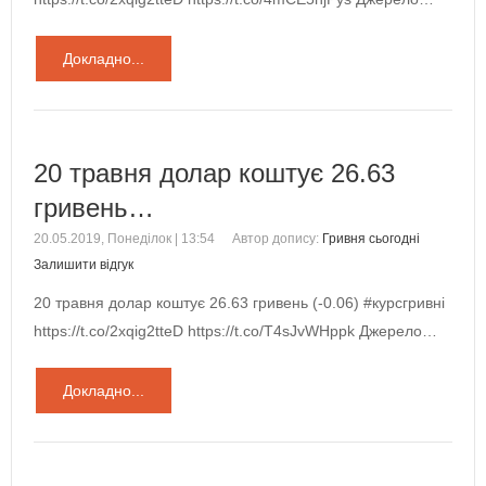
Докладно...
20 травня долар коштує 26.63
гривень…
20.05.2019, Понеділок | 13:54
Автор допису:
Гривня сьогодні
Залишити відгук
20 травня долар коштує 26.63 гривень (-0.06) #курсгривні
https://t.co/2xqig2tteD https://t.co/T4sJvWHppk Джерело…
Докладно...