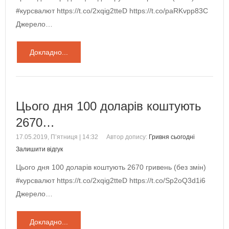
#курсвалют https://t.co/2xqig2tteD https://t.co/paRKvpp83C
Джерело…
Докладно...
Цього дня 100 доларів коштують
2670…
17.05.2019, П’ятниця | 14:32
Автор допису:
Гривня сьогодні
Залишити відгук
Цього дня 100 доларів коштують 2670 гривень (без змін)
#курсвалют https://t.co/2xqig2tteD https://t.co/Sp2oQ3d1i6
Джерело…
Докладно...