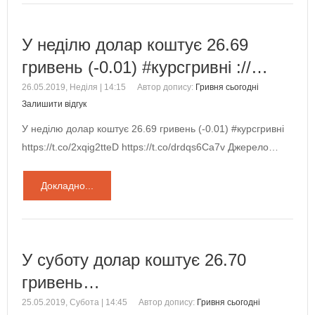
У неділю долар коштує 26.69
гривень (-0.01) #курсгривні ://…
26.05.2019, Неділя | 14:15
Автор допису:
Гривня сьогодні
Залишити відгук
У неділю долар коштує 26.69 гривень (-0.01) #курсгривні
https://t.co/2xqig2tteD https://t.co/drdqs6Ca7v Джерело…
Докладно...
У суботу долар коштує 26.70
гривень…
25.05.2019, Субота | 14:45
Автор допису:
Гривня сьогодні