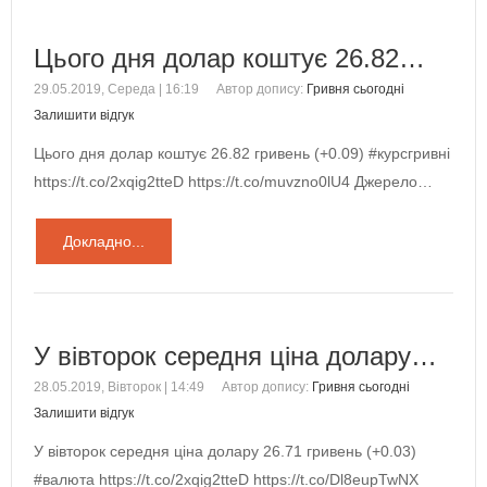
Цього дня долар коштує 26.82…
29.05.2019, Середа | 16:19
Автор допису:
Гривня сьогодні
Залишити відгук
Цього дня долар коштує 26.82 гривень (+0.09) #курсгривні
https://t.co/2xqig2tteD https://t.co/muvzno0lU4 Джерело…
Докладно...
У вівторок середня ціна долару…
28.05.2019, Вівторок | 14:49
Автор допису:
Гривня сьогодні
Залишити відгук
У вівторок середня ціна долару 26.71 гривень (+0.03)
#валюта https://t.co/2xqig2tteD https://t.co/Dl8eupTwNX