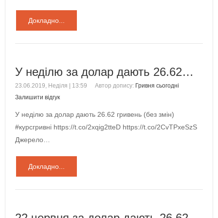
Докладно...
У неділю за долар дають 26.62…
23.06.2019, Неділя | 13:59
Автор допису:
Гривня сьогодні
Залишити відгук
У неділю за долар дають 26.62 гривень (без змін)
#курсгривні https://t.co/2xqig2tteD https://t.co/2CvTPxeSzS
Джерело…
Докладно...
22 червня за долар дають 26.62