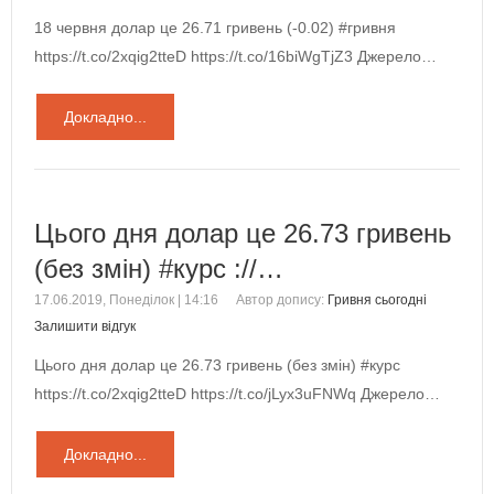
18 червня долар це 26.71 гривень (-0.02) #гривня
https://t.co/2xqig2tteD https://t.co/16biWgTjZ3 Джерело…
Докладно...
Цього дня долар це 26.73 гривень
(без змін) #курс ://…
17.06.2019, Понеділок | 14:16
Автор допису:
Гривня сьогодні
Залишити відгук
Цього дня долар це 26.73 гривень (без змін) #курс
https://t.co/2xqig2tteD https://t.co/jLyx3uFNWq Джерело…
Докладно...