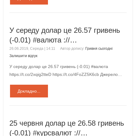
У середу долар це 26.57 гривень
(-0.01) #валюта ://…
26.06.2019, Середа | 14:11
Автор допису:
Гривня сьогодні
Залишити відгук
У середу долар це 26.57 гривень (-0.01) #валюта
https://t.co/2xqig2tteD https://t.co/4FoZZ5K6cb Джерело…
Докладно...
25 червня долар це 26.58 гривень
(-0.01) #курсвалют ://…