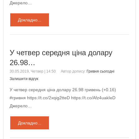
Джерело…
Докладно...
У четвер середня ціна долару
26.98…
30.05.2019, Четвер | 14:50
Автор допису:
Гривня сьогодні
Залишити відгук
У четвер середня ціна долару 26.98 гривень (+0.16)
#гривня https://t.co/2xqig2tteD https://t.co/Afz4uakIeD
Джерело…
Докладно...