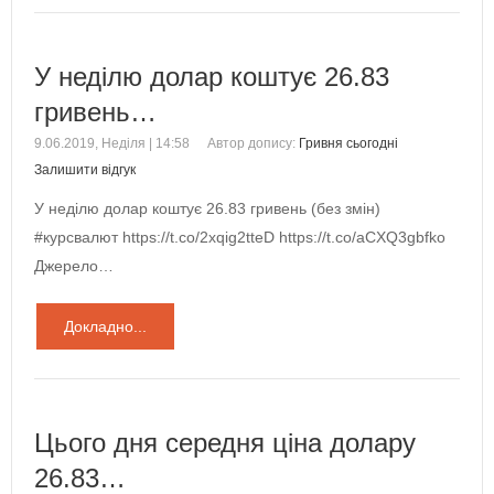
У неділю долар коштує 26.83
гривень…
9.06.2019, Неділя | 14:58
Автор допису:
Гривня сьогодні
Залишити відгук
У неділю долар коштує 26.83 гривень (без змін)
#курсвалют https://t.co/2xqig2tteD https://t.co/aCXQ3gbfko
Джерело…
Докладно...
Цього дня середня ціна долару
26.83…