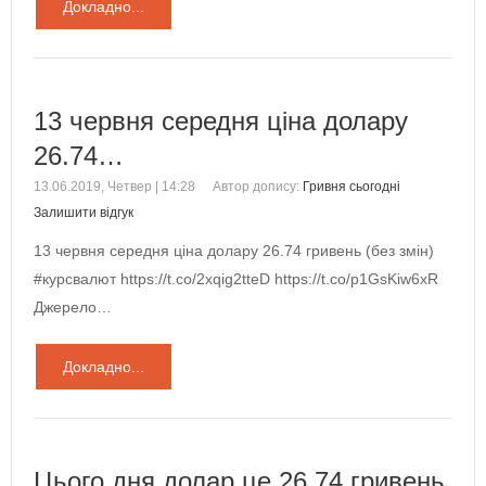
Докладно...
13 червня середня ціна долару
26.74…
13.06.2019, Четвер | 14:28
Автор допису:
Гривня сьогодні
Залишити відгук
13 червня середня ціна долару 26.74 гривень (без змін)
#курсвалют https://t.co/2xqig2tteD https://t.co/p1GsKiw6xR
Джерело…
Докладно...
Цього дня долар це 26.74 гривень