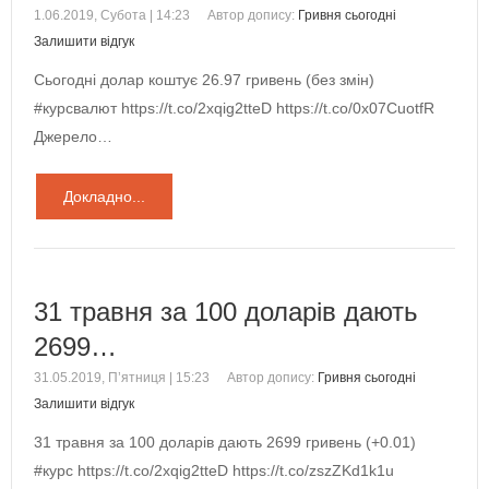
1.06.2019, Субота | 14:23
Автор допису:
Гривня сьогодні
Залишити відгук
Сьогодні долар коштує 26.97 гривень (без змін)
#курсвалют https://t.co/2xqig2tteD https://t.co/0x07CuotfR
Джерело…
Докладно...
31 травня за 100 доларів дають
2699…
31.05.2019, П’ятниця | 15:23
Автор допису:
Гривня сьогодні
Залишити відгук
31 травня за 100 доларів дають 2699 гривень (+0.01)
#курс https://t.co/2xqig2tteD https://t.co/zszZKd1k1u