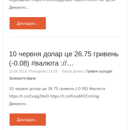
Джерело…
Докладно...
10 червня долар це 26.75 гривень
(-0.08) #валюта ://…
10.06.2019, Понеділок | 14:28
Автор допису:
Гривня сьогодні
Залишити відгук
10 червня долар це 26.75 гривень (-0.08) #валюта
https://t.co/2xqig2tteD https://t.co/KmqMOCmVqg
Джерело…
Докладно...