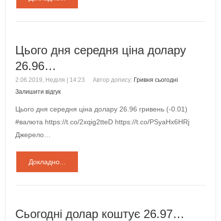
Цього дня середня ціна долару
26.96…
2.06.2019, Неділя | 14:23
Автор допису:
Гривня сьогодні
Залишити відгук
Цього дня середня ціна долару 26.96 гривень (-0.01)
#валюта https://t.co/2xqig2tteD https://t.co/PSyaHx6HRj
Джерело…
Докладно...
Сьогодні долар коштує 26.97…