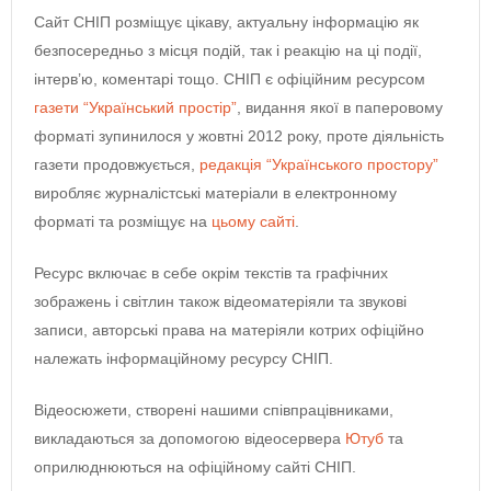
Сайт СНІП розміщує цікаву, актуальну інформацію як
безпосередньо з місця подій, так і реакцію на ці події,
інтерв’ю, коментарі тощо. СНІП є офіційним ресурсом
газети “Український простір”
, видання якої в паперовому
форматі зупинилося у жовтні 2012 року, проте діяльність
газети продовжується,
редакція “Українського простору”
виробляє журналістські матеріали в електронному
форматі та розміщує на
цьому сайті
.
Ресурс включає в себе окрім текстів та графічних
зображень і світлин також відеоматеріяли та звукові
записи, авторські права на матеріяли котрих офіційно
належать інформаційному ресурсу СНІП.
Відеосюжети, створені нашими співпрацівниками,
викладаються за допомогою відеосервера
Ютуб
та
оприлюднюються на офіційному сайті СНІП.