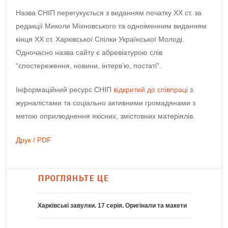
Назва СНІП перегукується з виданням початку ХХ ст. за
редакції Миколи Міхновського та одноіменним виданням
кінця ХХ ст. Харківської Спілки Української Молоді.
Одночасно назва сайту є абревіатурою слів
“спостереження, новини, інтерв’ю, постаті”.
Інформаційний ресурс СНІП
відкритий до співпраці
з
журналістами та соціально активними громадянами з
метою оприлюднення якісних, змістовних матеріялів.
Друк / PDF
ПРОГЛЯНЬТЕ ЦЕ
Харківські завулки. 17 серія. Оригінали та макети