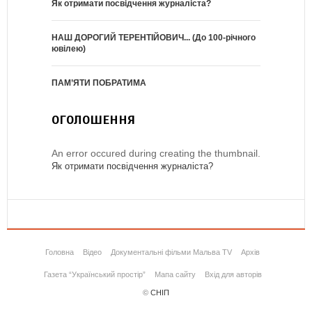
Як отримати посвідчення журналіста?
НАШ ДОРОГИЙ ТЕРЕНТІЙОВИЧ... (До 100-річного
ювілею)
ПАМ’ЯТИ ПОБРАТИМА
ОГОЛОШЕННЯ
An error occured during creating the thumbnail.
Як отримати посвідчення журналіста?
Головна
Відео
Документальні фільми Мальва TV
Архів
Газета “Український простір”
Мапа сайту
Вхід для авторів
©
СНІП