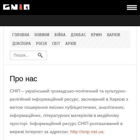
ГОЛОВНА
НОВИНИ
ВІЙНА
ДОНБАС
КРИМ
ХАРКІВ
ДІЯСПОРА
РОСІЯ
СВІТ
АРХІВ
Про нас
СНІП – український громадсько-політичний та культурно-
релігійний інформаційний ресурс, заснований в Харкові з
метою поширення якісних публіцистичних, аналітичних,
інформаційних, літературних матеріялів в медійному
просторі. Інформаційний ресурс СНІП розташований в
мережі Інтернет за адресою:
http://snip.net.ua
.