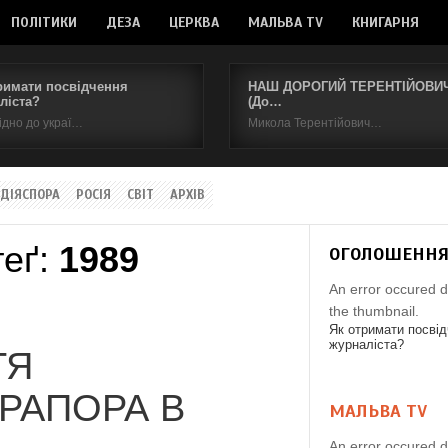
ПОЛІТИКИ
ДЕЗА
ЦЕРКВА
МАЛЬВА TV
КНИГАРНЯ
римати посвідчення
НАШ ДОРОГИЙ ТЕРЕНТІЙОВИЧ.
ліста?
(До…
ідно до украї…
Микола Терентійович…
ДІЯСПОРА
РОСІЯ
СВІТ
АРХІВ
теґ:
1989
ОГОЛОШЕНН
An error occured d
the thumbnail.
Як отримати посві
журналіста?
ТЯ
РАПОРА В
МАЛЬВА TV
An error occured d