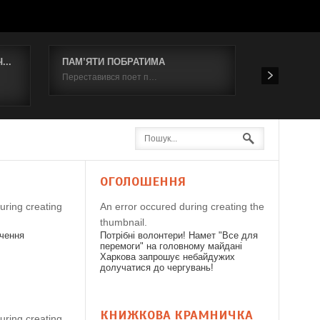
..
ПАМ’ЯТИ ПОБРАТИМА
Відбувся к
Переставився поет п…
19 червня 2
Я
ОГОЛОШЕННЯ
uring creating
An error occured during creating the
thumbnail.
дчення
Потрібні волонтери! Намет "Все для
перемоги" на головному майдані
Харкова запрошує небайдужих
долучатися до чергувань!
КНИЖКОВА КРАМНИЧКА
uring creating