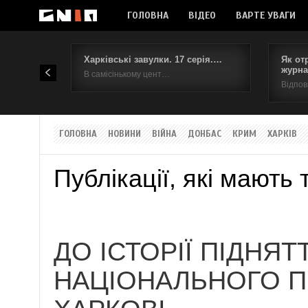
ГОЛОВНА
ВІДЕО
ВАРТЕ УВАГИ
Харківські завулки. 17 серія.…
Як от
журна
В самісінькому цент…
Відпов
ГОЛОВНА
НОВИНИ
ВІЙНА
ДОНБАС
КРИМ
ХАРКІВ
Публікації, які мають 
ДО ІСТОРІЇ ПІДНЯТ
НАЦІОНАЛЬНОГО П