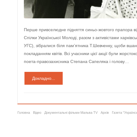
Перше привселюдне підняття синьо-жовтого прапора ві
Спілки Української Молоді, разом з активістами харківськ
УГС), зібралися біля пам’ятника Т.Шевченку, щоби вша
покладанням квітів. Всі учасники цієї акції були жорст
поета-правозахисника Степана Сапеляка і голову…
Докладно...
Головна
Відео
Документальні фільми Мальва TV
Архів
Газета “Українс