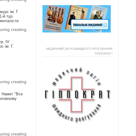
урс ім. Г.
1-й тур.
менталісти
uring creating
ур. IV
с ім. Г.
МЕДИЧНИЙ ЗАГІН ШВИДКОГО РЕАГУВАННЯ
“ГІППОКРАТ”
Я
uring creating
! Намет "Все
головному
Я
uring creating