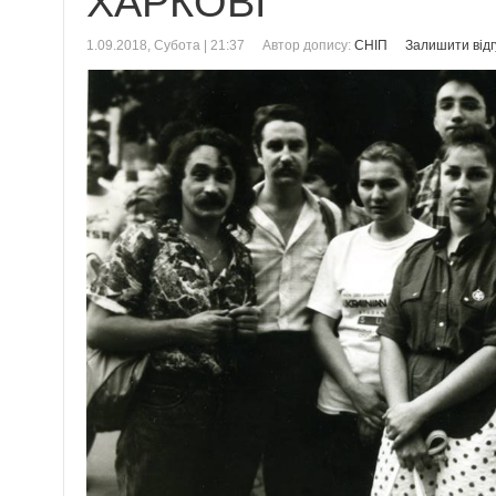
ХАРКОВІ
1.09.2018, Субота | 21:37
Автор допису:
СНІП
Залишити відг