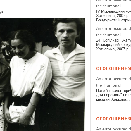
the thumbnail.
IV Міжнародний конк
ук
Хоткевича, 2007 р. 
Бандуристи-інстру
An error occured d
the thumbnail.
24. Сопілкарі. 3-й т
Міжнародний конкур
Хоткевича, 2007 р.
ОГОЛОШЕНН
An error occured d
the thumbnail.
Потрібні волонтери
для перемоги" на 
майдані Харкова…
ОГОЛОШЕНН
An error occured d