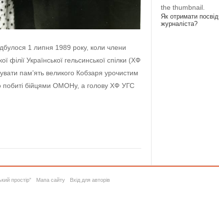
the thumbnail.
Як отримати посві
журналіста?
дбулося 1 липня 1989 року, коли члени
ої філії Української гельсинської спілки (ХФ
нувати пам’ять великого Кобзаря урочистим
око побиті бійцями ОМОНу, а голову ХФ УГС
ький простір”
Мапа сайту
Вхід для авторів