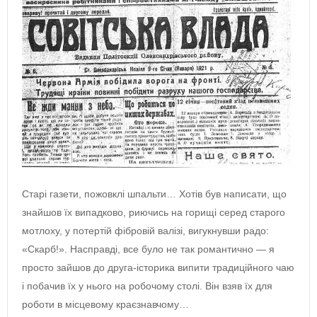
Старі газети, пожовклі шпальти… Хотів був написати, що
знайшов їх випадково, риючись на горищі серед старого
мотлоху, у потертій фібровій валізі, вигукнувши радо:
«Скарб!». Насправді, все було не так романтично — я
просто зайшов до друга-історика випити традиційного чаю
і побачив їх у нього на робочому столі. Він взяв їх для
роботи в місцевому краєзнавчому…