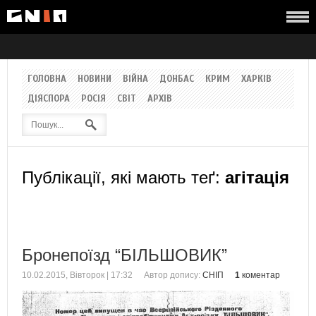
ГОЛОВНА
НОВИНИ
ВІЙНА
ДОНБАС
КРИМ
ХАРКІВ
ДІЯСПОРА
РОСІЯ
СВІТ
АРХІВ
Публікації, які мають теґ:
агітація
Бронепоїзд “БІЛЬШОВИК”
10.02.2015, Вівторок | 17:32
Автор допису:
СНІП
1
коментар