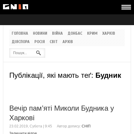
ГОЛОВНА
НОВИНИ
ВІЙНА
ДОНБАС
КРИМ
ХАРКІВ
ДІЯСПОРА
РОСІЯ
СВІТ
АРХІВ
Публікації, які мають теґ:
Будник
Вечір пам’яті Миколи Будника у
Харкові
23.02.2019, Субота | 9:45
Автор допису:
СНІП
Залишити відгук