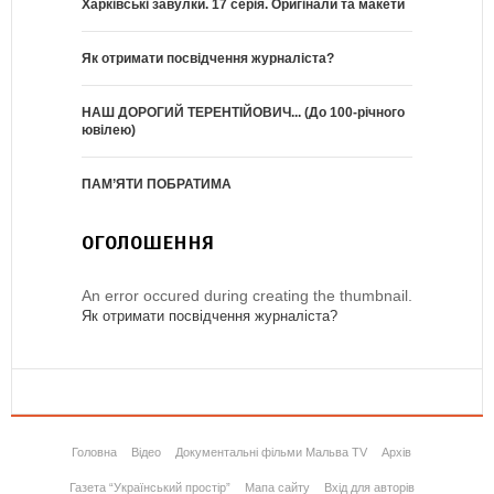
Харківські завулки. 17 серія. Оригінали та макети
Як отримати посвідчення журналіста?
НАШ ДОРОГИЙ ТЕРЕНТІЙОВИЧ... (До 100-річного
ювілею)
ПАМ’ЯТИ ПОБРАТИМА
ОГОЛОШЕННЯ
An error occured during creating the thumbnail.
Як отримати посвідчення журналіста?
Головна
Відео
Документальні фільми Мальва TV
Архів
Газета “Український простір”
Мапа сайту
Вхід для авторів