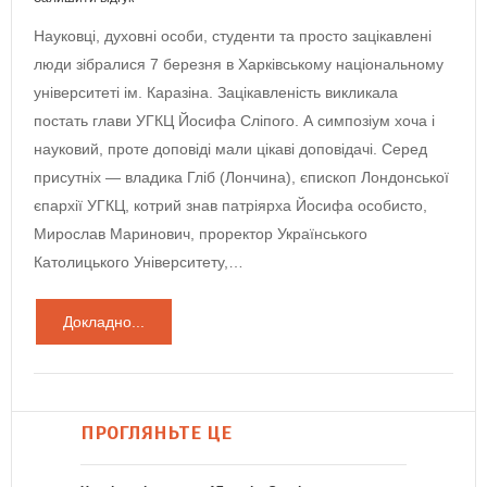
Науковці, духовні особи, студенти та просто зацікавлені
люди зібралися 7 березня в Харківському національному
університеті ім. Каразіна. Зацікавленість викликала
постать глави УГКЦ Йосифа Сліпого. А симпозіум хоча і
науковий, проте доповіді мали цікаві доповідачі. Серед
присутніх — владика Гліб (Лончина), єпископ Лондонської
єпархії УГКЦ, котрий знав патріярха Йосифа особисто,
Мирослав Маринович, проректор Українського
Католицького Університету,…
Докладно...
ПРОГЛЯНЬТЕ ЦЕ