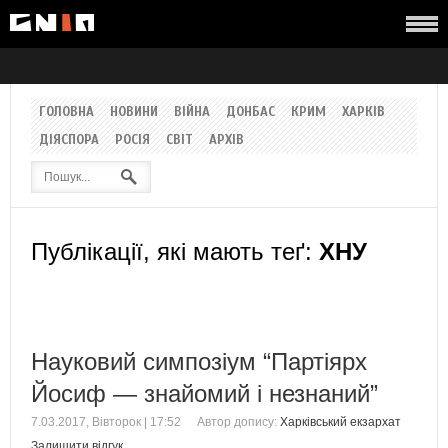
ГОЛОВНА
НОВИНИ
ВІЙНА
ДОНБАС
КРИМ
ХАРКІВ
ДІЯСПОРА
РОСІЯ
СВІТ
АРХІВ
Публікації, які мають теґ:
ХНУ
Науковий симпозіум “Партіярх
Йосиф — знайомий і незнаний”
7.03.2017, Вівторок | 17:52
Автор допису:
Харківський екзархат
Залишити відгук