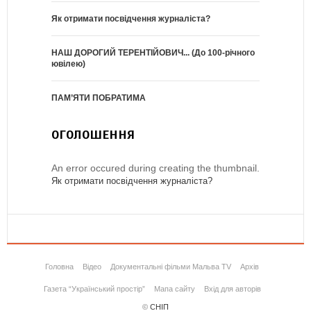
Як отримати посвідчення журналіста?
НАШ ДОРОГИЙ ТЕРЕНТІЙОВИЧ... (До 100-річного
ювілею)
ПАМ’ЯТИ ПОБРАТИМА
ОГОЛОШЕННЯ
An error occured during creating the thumbnail.
Як отримати посвідчення журналіста?
Головна
Відео
Документальні фільми Мальва TV
Архів
Газета “Український простір”
Мапа сайту
Вхід для авторів
©
СНІП