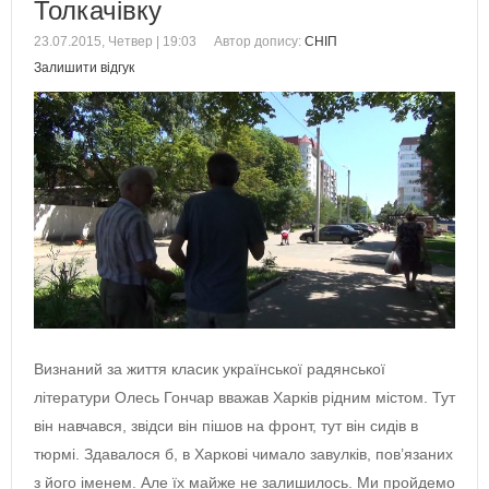
Толкачівку
23.07.2015, Четвер | 19:03
Автор допису:
СНІП
Залишити відгук
Визнаний за життя класик української радянської
літератури Олесь Гончар вважав Харків рідним містом. Тут
він навчався, звідси він пішов на фронт, тут він сидів в
тюрмі. Здавалося б, в Харкові чимало завулків, пов’язаних
з його іменем. Але їх майже не залишилось. Ми пройдемо