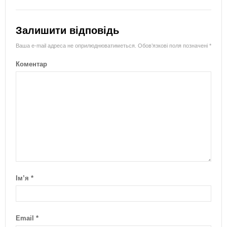
Залишити відповідь
Ваша e-mail адреса не оприлюднюватиметься.
Обов’язкові поля позначені
*
Коментар
Ім’я
*
Email
*