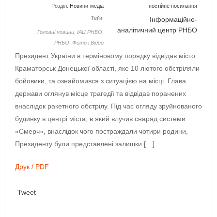
Розділ:
Новини-медіа
постійне посилання
Теґи:
Інформаційно-
аналітичний центр РНБО
Головнi новини
,
ІАЦ РНБО
,
РНБО
,
Фото і Відео
Президент України в терміновому порядку відвідав місто
Краматорськ Донецької області, яке 10 лютого обстріляли
бойовики, та ознайомився з ситуацією на місці. Глава
держави оглянув місце трагедії та відвідав поранених
внаслідок ракетного обстрілу. Під час огляду зруйнованого
будинку в центрі міста, в який влучив снаряд системи
«Смерч», внаслідок чого постраждали чотири родини,
Президенту були представлені залишки […]
Друк / PDF
Tweet