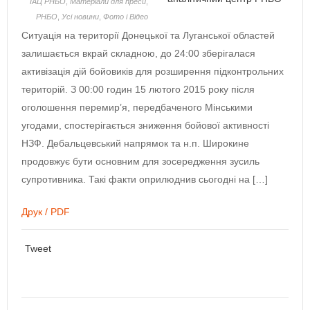
ІАЦ РНБО
,
Матеріали для преси
,
РНБО
,
Усі новини
,
Фото і Відео
Ситуація на території Донецької та Луганської областей
залишається вкрай складною, до 24:00 зберігалася
активізація дій бойовиків для розширення підконтрольних
територій. З 00:00 годин 15 лютого 2015 року після
оголошення перемир’я, передбаченого Мінськими
угодами, спостерігається зниження бойової активності
НЗФ. Дебальцевський напрямок та н.п. Широкине
продовжує бути основним для зосередження зусиль
супротивника. Такі факти оприлюднив сьогодні на […]
Друк / PDF
Tweet