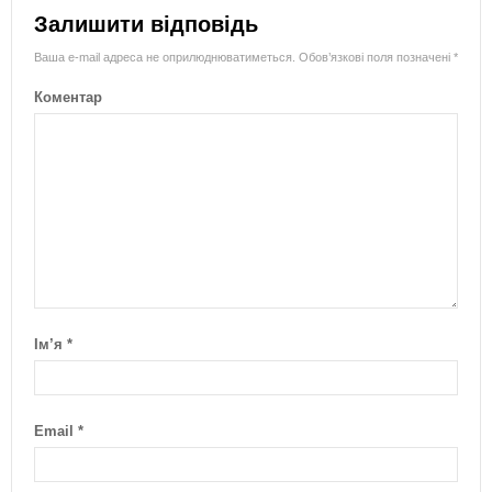
Залишити відповідь
Ваша e-mail адреса не оприлюднюватиметься.
Обов’язкові поля позначені
*
Коментар
Ім’я
*
Email
*