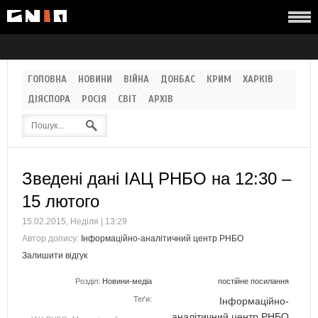
ГОЛОВНА
НОВИНИ
ВІЙНА
ДОНБАС
КРИМ
ХАРКІВ
ДІЯСПОРА
РОСІЯ
СВІТ
АРХІВ
Зведені дані ІАЦ РНБО на 12:30 –
15 лютого
15.02.2015, Неділя | 13:29
Автор допису:
Інформаційно-аналітичний центр РНБО
Залишити відгук
Розділ:
Новини-медіа
постійне посилання
Теґи:
Інформаційно-
аналітичний центр РНБО