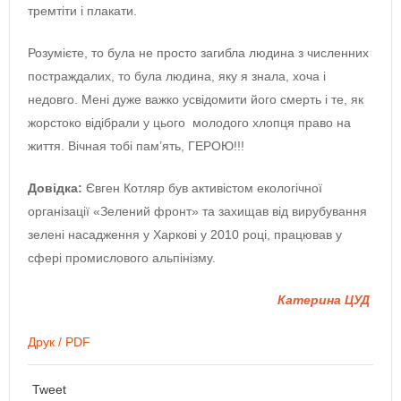
тремтіти і плакати.
Розумієте, то була не просто загибла людина з численних
постраждалих, то була людина, яку я знала, хоча і
недовго. Мені дуже важко усвідомити його смерть і те, як
жорстоко відібрали у цього молодого хлопця право на
життя. Вічная тобі пам’ять, ГЕРОЮ!!!
Довідка:
Євген Котляр був активістом екологічної
організації «Зелений фронт» та захищав від вирубування
зелені насадження у Харкові у 2010 році, працював у
сфері промислового альпінізму.
Катерина ЦУД
Друк / PDF
Tweet