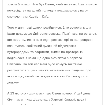
зовсім близько. Ним був Євген, який тихенько їхав зі мною
по-сусідству на другій поличці у плацкардному вагоні
сполученням Харків – Київ.
Того ж дня наші шляхи розійшлися. 1-го вечері я мала
їхати додому до Дніпропетровська. Пам’ятаю, на останок,
ще перетнулися з ним один раз ввечері та на прощання
влаштували собі такий вуличний підвечірок з
бутербродами та вафлями, якими по-братерськи
поділилася з нами ще одна активістка з Харкова –
Світлана. На той час мені було чомусь так тяжко
розлучатися з цими майже незнайомими людьми, про
яких я ще довгий час згадувала в автобусі по дорозі
додому.
А 23 лютого я дізналася, що Євген помер. У цей день,
біля пам’ятника Шавченка у Харкові, близькі, друзі і