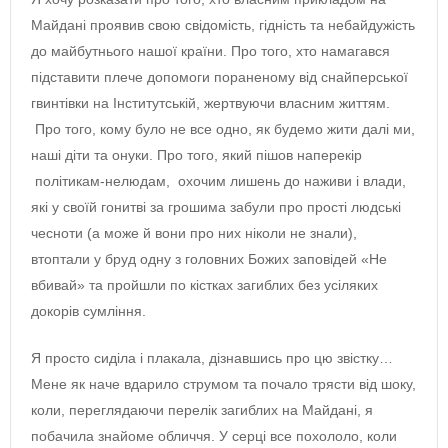
Майдані проявив свою свідомість, гідність та небайдужість
до майбутнього нашої країни. Про того, хто намагався
підставити плече допомоги пораненому від снайперської
гвинтівки на Інститутській, жертвуючи власним життям.
Про того, кому було не все одно, як будемо жити далі ми,
наші діти та онуки. Про того, який пішов наперекір
політикам-нелюдам, охочим лишень до наживи і влади,
які у своїй гонитві за грошима забули про прості людські
чесноти (а може й вони про них ніколи не знали),
втоптали у бруд одну з головних Божих заповідей «Не
вбивай» та пройшли по кістках загиблих без усіляких
докорів сумління.
Я просто сиділа і плакала, дізнавшись про цю звістку…
Мене як наче вдарило струмом та почало трясти від шоку,
коли, переглядаючи перелік загиблих на Майдані, я
побачила знайоме обличчя. У серці все похололо, коли