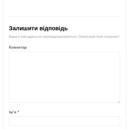
Залишити відповідь
Ваша e-mail адреса не оприлюднюватиметься.
Обов’язкові поля позначені
*
Коментар
Ім’я
*