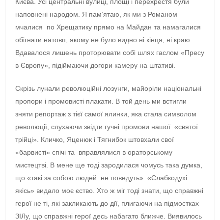
Києва. Усі центральні вулиці, площі і перехрестя були
наповнені народом. Я пам’ятаю, як ми з Романом
мчалися по Хрещатику прямо на Майдан та намагалися
обігнати натовп, якому не було видно ні кінця, ні краю.
Вдавалося лишень проторювати собі шлях гаслом «Пресу
в Європу», підіймаючи догори камеру на штативі.
Скрізь лунали революційні лозунги, майоріли національні
пропори і промовисті плакати. В той день ми встигли
зняти репортаж з тієї самої ялинки, яка стала символом
революції, слухаючи звідти гучні промови нашої «святої
трійці». Кличко, Яценюк і Тягнибок штовхали свої
«барвисті» спічі та вправлялися в ораторському
мистецтві. В мене ще тоді зародилася чомусь така думка,
що «такі за собою людей не поведуть». «Слабкодухі
якісь» видало моє єство. Хто ж міг тоді знати, що справжні
герої не ті, які закликають до дії, плигаючи на підмостках
ЗІЛу, що справжні герої десь набагато ближче. Виявилось