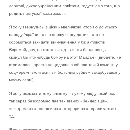
державі, дихає українським повітрям, годується з того, що
родить нам українська земля.
Я хочу звернутись з цією невеличкою історією до усього
народу України, але в першу чергу до тих, хто не
соромиться закидати звинувачення у бік активістів
Євромайдану, на кшталт «зад…ли эти бендеровцы,
скинул бы кто-нибудь бомбу на этот Майдан» (вибачте, не
втрималась, просто нещодавно знайшла такий комент у
соцмережі вконтакті і він болісним рубцем закарбувався у
моєму серці).
Я хочу розказати тому сліпому і глухому люду, який ось
так зараз безсоромно лає так званих «бендерівців»,
«екстремістів», «фашистів», «терористів», «радикалів» і
т.д.
Я хочу розказати про того, хто власним прикладом на