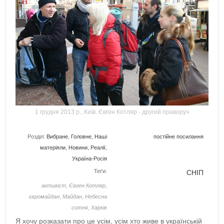
1 грудня 2013 р., Київ. Євген Котляр - другий праворуч
Розділ:
Вибране
,
Головне
,
Наші
постійне посилання
матеріяли
,
Новини
,
Реалії
,
Україна-Росія
Теґи:
СНІП
активіст
,
Євген Котляр
,
євромайдан
,
Майдан
,
Небесна
сотня
,
Харків
Я хочу розказати про це усім, усім хто живе в українській