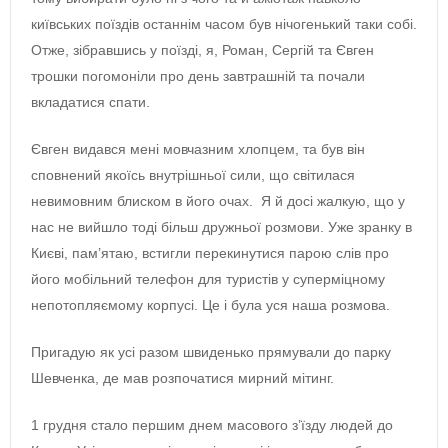
київських поїздів останнім часом був нічогенький таки собі.
Отже, зібравшись у поїзді, я, Роман, Сергій та Євген
трошки погомоніли про день завтрашній та почали
вкладатися спати.
Євген видався мені мовчазним хлопцем, та був він
сповнений якоїсь внутрішньої сили, що світилася
невимовним блиском в його очах. Я й досі жалкую, що у
нас не вийшло тоді більш дружньої розмови. Уже зранку в
Києві, пам’ятаю, встигли перекинутися парою слів про
його мобільний телефон для туристів у суперміцному
непотопляємому корпусі. Це і була уся наша розмова.
Пригадую як усі разом швиденько прямували до парку
Шевченка, де мав розпочатися мирний мітинг.
1 грудня стало першим днем масового з’їзду людей до