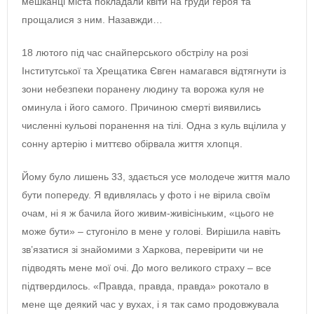
мешканці міста покладали квіти на груди героя та
прощалися з ним. Назавжди…
18 лютого під час снайперського обстрілу на розі
Інститутської та Хрещатика Євген намагався відтягнути із
зони небезпеки поранену людину та ворожа куля не
оминула і його самого. Причиною смерті виявились
численні кульові поранення на тілі. Одна з куль вцілила у
сонну артерію і миттєво обірвала життя хлопця.
Йому було лишень 33, здається усе молодече життя мало
бути попереду. Я вдивлялась у фото і не вірила своїм
очам, ні я ж бачила його живим-живісіньким, «цього не
може бути» – стугоніло в мене у голові. Вирішила навіть
зв’язатися зі знайомими з Харкова, перевірити чи не
підводять мене мої очі. До мого великого страху – все
підтвердилось. «Правда, правда, правда» рокотало в
мене ще деякий час у вухах, і я так само продовжувала