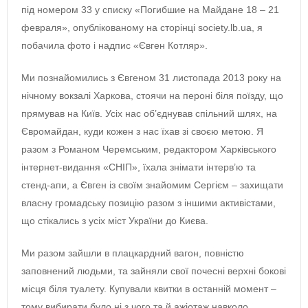
під номером 33 у списку «Погибшие на Майдане 18 – 21
февраля», опублікованому на сторінці society.lb.ua, я
побачила фото і надпис «Євген Котляр».
Ми познайомились з Євгеном 31 листопада 2013 року на
нічному вокзалі Харкова, стоячи на пероні біля поїзду, що
прямував на Київ. Усіх нас об’єднував спільний шлях, на
Євромайдан, куди кожен з нас їхав зі своєю метою. Я
разом з Романом Черемським, редактором Харківського
інтернет-видання «СНІП», їхала знімати інтерв’ю та
стенд-апи, а Євген із своїм знайомим Сергієм – захищати
власну громадську позицію разом з іншими активістами,
що стікались з усіх міст України до Києва.
Ми разом зайшли в плацкардний вагон, повністю
заповнений людьми, та зайняли свої почесні верхні бокові
місця біля туалету. Купували квитки в останній момент –
тому вибирати було ні з чого та й ажіотаж навколо