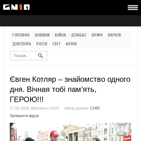
ГОЛОВНА
НОВИНИ
ВІЙНА
ДОНБАС
КРИМ
ХАРКІВ
ДІЯСПОРА
РОСІЯ
СВІТ
АРХІВ
Євген Котляр – знайомство одного
дня. Вічная тобі пам’ять,
ГЕРОЮ!!!
17.02.2015, Вівторок | 14:03
Автор допису:
СНІП
Залишити відгук