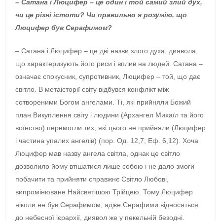
– Сатана і Люцифер – це один і той самий злий дух,
чи це різні істоти? Чи правильно я розумію, що
Люцифер був Серафимом?
– Сатана і Люцифер – це дві назви злого духа, диявола,
що характеризують його риси і вплив на людей. Сатана –
означає спокусник, супротивник, Люцифер – той, що дає
світло. В метаісторії світу відбувся конфлікт між
сотвореними Богом ангелами. Ті, які прийняли Божий
план Викуплення світу і людини (Архангел Михаїл та його
воїнство) перемогли тих, які цього не прийняли (Люцифер
і частина упалих ангелів) (пор. Од. 12,7; Еф. 6,12). Хоча
Люцифер мав назву ангела світла, однак це світло
дозволило йому втішатися лише собою і не дало змоги
побачити та прийняти справжнє Світло Любові,
випромінюване Найсвятішою Трійцею. Тому Люцифер
ніколи не був Серафимом, адже Серафими відносяться
до небесної ієрархії, диявол же у пекельній безодні.