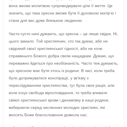
вона зможе молитвою супроводжувати ціле її життя. Це
значить, що така хресна зможе бути її духовною матір’ю і
стане для вас дуже близькою людиною.
Часто-густо нині думають, що хресна – це лише свідок. Ні,
цього замало. Той християнин, хто так думає, або не
свідомий своєї християнської гідності, або не хоче
справжнього Божого добра своїм нащадкам. Думаю, що
переважно йдеться про необізнаність. Часто теж думають,
що хресною має бути хтось із родини. В часі, коли треба
було дотримуватися конспірації, у зв’язку з
переслідуванням християнства, тут була своя рація, але
коли існує свобода віросповідання, то треба вливати
свіжої християнської крови і динамізму в наші родини,
вибираючи серед численних молодих християн, які
вносять Боже благословення довкола нас.