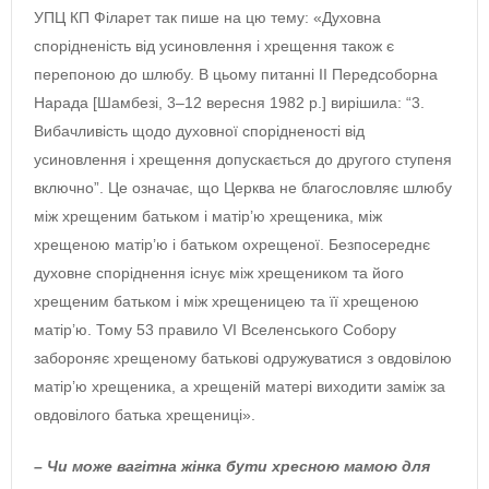
УПЦ КП Філарет так пише на цю тему: «Духовна
спорідненість від усиновлення і хрещення також є
перепоною до шлюбу. В цьому питанні ІІ Передсоборна
Нарада [Шамбезі, 3–12 вересня 1982 р.] вирішила: “3.
Вибачливість щодо духовної спорідненості від
усиновлення і хрещення допускається до другого ступеня
включно”. Це означає, що Церква не благословляє шлюбу
між хрещеним батьком і матір’ю хрещеника, між
хрещеною матір’ю і батьком охрещеної. Безпосереднє
духовне споріднення існує між хрещеником та його
хрещеним батьком і між хрещеницею та її хрещеною
матір’ю. Тому 53 правило VI Вселенського Собору
забороняє хрещеному батькові одружуватися з овдовілою
матір’ю хрещеника, а хрещеній матері виходити заміж за
овдовілого батька хрещениці».
– Чи може вагітна жінка бути хресною мамою для