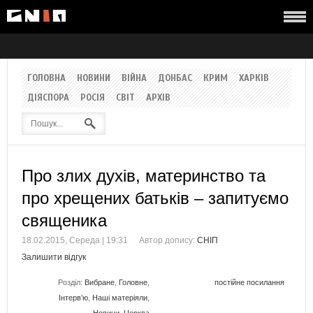
ГОЛОВНА
НОВИНИ
ВІЙНА
ДОНБАС
КРИМ
ХАРКІВ
ДІЯСПОРА
РОСІЯ
СВІТ
АРХІВ
Про злих духів, материнство та
про хрещених батьків – запитуємо
священика
18.02.2015, Середа | 19:31
Автор допису:
СНІП
Залишити відгук
Розділ:
Вибране
,
Головне
,
постійне посилання
Інтерв’ю
,
Наші матеріяли
,