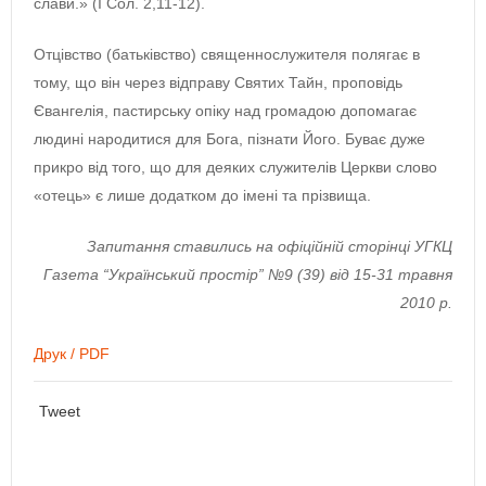
слави.» (І Сол. 2,11-12).
Отцівство (батьківство) священнослужителя полягає в
тому, що він через відправу Святих Тайн, проповідь
Євангелія, пастирську опіку над громадою допомагає
людині народитися для Бога, пізнати Його. Буває дуже
прикро від того, що для деяких служителів Церкви слово
«отець» є лише додатком до імені та прізвища.
Запитання ставились на офіційній сторінці УГКЦ
Газета “Український простір” №9 (39) від 15-31 травня
2010 р.
Друк / PDF
Tweet