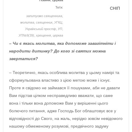
Новини
,
Церква
Теґи:
СНІП
запитуємо священника
,
молитва
,
священник
,
УГКЦ
,
Український простір
,
УП
,
УП№9(39)
,
хрещення
,
церква
– Чи є якась молитва, яка допоможе завагітніти і
народити дитинку? До кого зі святих можна
звертатися?
– Теоретично, якась особлива молитва у цьому намірі та
сформульована властиво з цією метою може і існує.
Проте я свідомо не займався її пошуками, аби не давати
Вам підстав цілком несправедливо вважати, що саме
вона і тільки вона допоможе Вам у вирішенні цього
болючого питання, адже Господь Бог облаштовує все у
відповідності до Свого, на жаль, нерідко зовсім невідомого
нашому обмеженому розумові, предвічного задуму