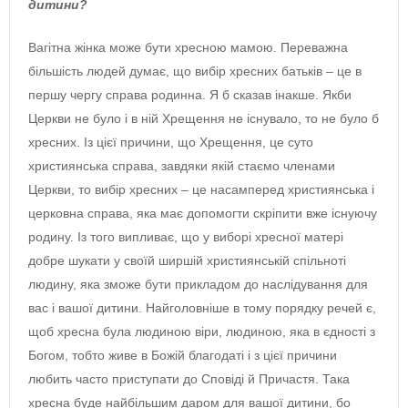
дитини?
Вагітна жінка може бути хресною мамою. Переважна
більшість людей думає, що вибір хресних батьків – це в
першу чергу справа родинна. Я б сказав інакше. Якби
Церкви не було і в ній Хрещення не існувало, то не було б
хресних. Із цієї причини, що Хрещення, це суто
християнська справа, завдяки якій стаємо членами
Церкви, то вибір хресних – це насамперед християнська і
церковна справа, яка має допомогти скріпити вже існуючу
родину. Із того випливає, що у виборі хресної матері
добре шукати у своїй ширшій християнській спільноті
людину, яка зможе бути прикладом до наслідування для
вас і вашої дитини. Найголовніше в тому порядку речей є,
щоб хресна була людиною віри, людиною, яка в єдності з
Богом, тобто живе в Божій благодаті і з цієї причини
любить часто приступати до Сповіді й Причастя. Така
хресна буде найбільшим даром для вашої дитини, бо