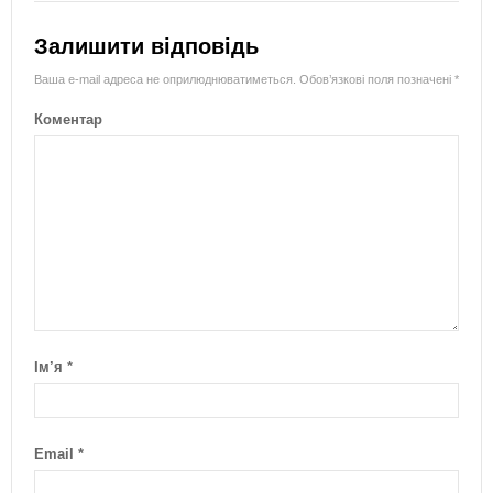
Залишити відповідь
Ваша e-mail адреса не оприлюднюватиметься.
Обов’язкові поля позначені
*
Коментар
Ім’я
*
Email
*