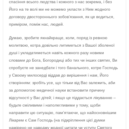
спасіння всього людства і кожного з нас зокрема, і без
Його на те волі ми не можемо укласти з Ним жодного
договору двостороннього зобов’язання, як це водиться,
приміром, поміж нас, людей.
Думаю, зробите якнайкраще, коли, поряд із ревною
молитвою, котра довільно литиметься з Вашої зболеної
душі і укладатиметься навіть кожного разу новими
словами до Бога, Богородиці або тих чи інших святих, Ви
спробуєте не занедбати і того банального, котре Господь
у Своєму милосерді віддав до вирішення і нам, Його
створінням: зробіть усе, що тільки від Вас залежить, аби
за допомогою медичної науки встановити причину
відсутності у Вас дітей; і якщо це піддається лікуванню –
будьте сміливими і наполегливими у тому, щоби
направити цю ситуацію, пам’ятаючи, що найосновнішим
Лікарем є Сам Господь (на підкріплення цієї думки
намірено не наводжу жодної цитати чи уступу Святого