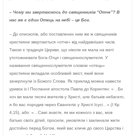
– Чому ми звертаємось до священників “Отче”? В
нас же є один Отець на небі – це Бог.
– До єпископів, або поставлених ним же ж священиків
християни звертаються «отче» від найдавніших часів.
Такою є традиція Церкви, що ніколи не мала на меті
утотожнювати Бога-Отця і священнослужителя. У
називання священнослужителя словом «отець»
християни вкладали особливий зміст, який вони
зачерпнули із Божого Слова. Як приклад можна навести
уривок із І Послання апостола Павла до Коринтян: «…Бо
хоч ви мали тисячі вчителів у Христі, але батьків небагато,
я бо вас породив через Євангеліє у Христі Ісусі…» (І Кр.
4,15), або: «…Самі знаєте, як ми кожного з вас, мов
батько своїх дітей, просили, умовляли і заклинали жити
достойно перед Богом, який вас кличе до свого Царства і