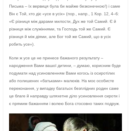
Письма – їх вервиця була би майже безконечною!) і саме
Він є Той, хто діє «усе в усіх» (пор., напр., 1 Кор. 12, 4–6:
«Є різниця між дарами милости, Дух же той Самий. Є й
різниця між служіннями, та Господь той же Самий. Є
різниця й між діями, але Бог той же Самий, що в усіх
робить усе»).
Коли ж усе це не принесе бажаного результату –
народження Вами вашої дитини, – думаю, корисним буде
подумати над усиновленням Вами когось із осиротілих
або полишених «батьками» малюків. На моє особисте
переконання, у випадку багатьох безплідних родин саме
це благе й направду шляхетне діло усиновлення сироти і
є прямим бажанням і волею Бога стосовно таких подруж.