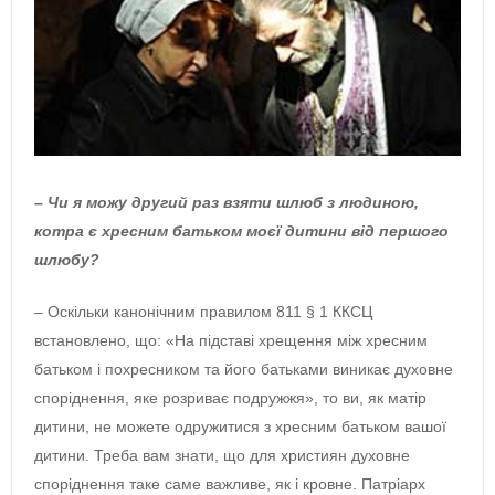
– Чи я можу другий раз взяти шлюб з людиною,
котра є хресним батьком моєї дитини від першого
шлюбу?
– Оскільки канонічним правилом 811 § 1 ККСЦ
встановлено, що: «На підставі хрещення між хресним
батьком і похресником та його батьками виникає духовне
споріднення, яке розриває подружжя», то ви, як матір
дитини, не можете одружитися з хресним батьком вашої
дитини. Треба вам знати, що для християн духовне
споріднення таке саме важливе, як і кровне. Патріарх