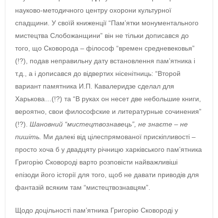
науково-методичного центру охорони культурної
спадщини. У своїй книженції “Пам’ятки монументального
мистецтва Слобожанщини” він не тільки дописався до
того, що Сковорода – філософ “времен средневековья”
(!?), подав неправильну дату встановлення пам’ятника і
т.д., а і дописався до відвертих нісенітниць: “Второй
вариант памятника И.П. Кавалеридзе сделал для
Харькова…(!?) та “В руках он несет две небольшие книги,
вероятно, свои философские и литературные сочинения”
(!?).
Шановний “мистецтвознавець”, не знаєте – не
пишіть.
Ми далекі від цілеспрямованої прискіпливості –
просто хоча б у двадцяту річницю харківського пам’ятника
Григорію Сковороді варто розповісти найважливіші
епізоди його історії для того, щоб не давати приводів для
фантазій всяким там “мистецтвознавцям”.
Щодо доцільності пам’ятника Григорію Сковороді у