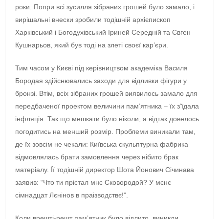
роки. Попри всі зусилля зібраних грошей було замало, і
вирішальні внески зробили тодішній архієпископ
Харківський і Богодухівський Іриней Середній та Євген
Кушнарьов, який був тоді на злеті своєї кар’єри.
Тим часом у Києві під керівництвом академіка Василя
Бородая здійснювались заходи для відливки фігури у
бронзі. Втім, всіх зібраних грошей виявилось замало для
передбаченої проектом величини пам’ятника – їх з’їдала
інфляція. Так що мешкати було ніколи, а відтак довелось
погодитись на менший розмір. Проблеми виникали там,
де їх зовсім не чекали: Київська скульптурна фабрика
відмовлялась брати замовлення через нібито брак
матеріалу. Її тодішній директор Шота Йонович Січинава
заявив: “Что ти прістал мнє Сковородой? У мєнє
сімнадцат Лєнінов в праізводствє!”.
Коли врешті-решт пам’ятник було відлито, виникли