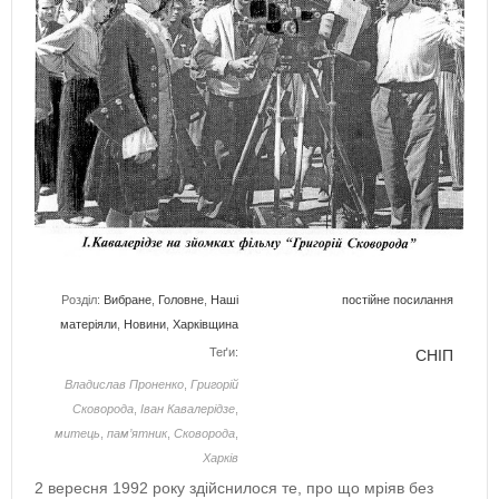
Розділ:
Вибране
,
Головне
,
Наші
постійне посилання
матеріяли
,
Новини
,
Харківщина
Теґи:
СНІП
Владислав Проненко
,
Григорій
Сковорода
,
Іван Кавалерідзе
,
митець
,
пам’ятник
,
Сковорода
,
Харків
2 вересня 1992 року здійснилося те, про що мріяв без