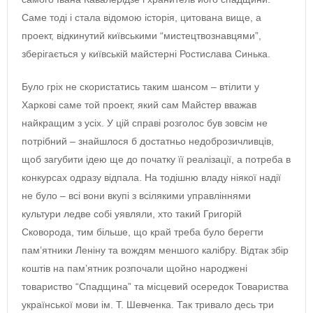
Саме тоді і стала відомою історія, цитована вище, а
проект, відкинутий київськими “мистецтвознавцями”,
зберігається у київській майстерні Ростислава Синька.
Було гріх не скористатись таким шансом – втілити у
Харкові саме той проект, який сам Майстер вважав
найкращим з усіх. У цій справі розголос був зовсім не
потрібний – знайшлося б достатньо недоброзичливців,
щоб загубити ідею ще до початку її реалізації, а потреба в
конкурсах одразу відпала. На тодішню владу ніякої надії
не було – всі вони вкупі з всілякими управліннями
культури ледве собі уявляли, хто такий Григорій
Сковорода, тим більше, що край треба було берегти
пам’ятники Леніну та вождям меншого калібру. Відтак збір
коштів на пам’ятник розпочали щойно народжені
товариство “Спадщина” та місцевий осередок Товариства
української мови ім. Т. Шевченка. Так тривало десь три