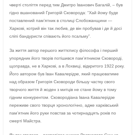
чверті століття перед тим Дмитро Іванович Багалій, – був
гідно вшанований Григорій Сковорода: “Хай йому буде
поставлений пам’ятник в столиці Слобожанщини —
Харкові, котрий він так любив, де він пробував і де й досі
сліпі бандуристи співають його псальму”.
За життя автор першого життєпису філософа і перший
упорядник його творів потішився пам’ятником Сковороді,
щоправда, не в Харкові, а в Лохвиці, відкритого 1922 року.
Його автором був Іван Кавалерідзе, який працюватиме
над образом Григорія Сковороди більшу частку свого
творчого життя й жоден з митців не стане йому в тому
гідним конкурентом. Сковородіана Івана Кавалерідзе
переживе свого творця хронологічно, адже харківський
пам’ятник його руки повстав за чотирнадцять років по
смерті Майстра.
Як так сталося – розповідає книжка Ростислава Синька