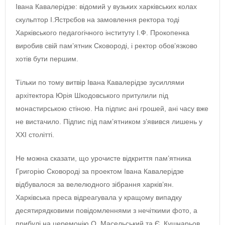
Івана Кавалерідзе: відомий у вузьких харківських колах
скульптор І.Ястрєбов на замовлення ректора тоді
Харківського педагогічного інституту І.Ф. Прокопенка
виробив свій пам’ятник Сковороді, і ректор обов’язково
хотів бути першим.
Тільки по тому витвір Івана Кавалерідзе зусиллями
архітектора Юрія Шкодовського притулили під
монастирською стіною. На підпис ані грошей, ані часу вже
не вистачило. Підпис під пам’ятником з’явився лишень у
ХХІ столітті.
Не можна сказати, що урочисте відкриття пам’ятника
Григорію Сковороді за проектом Івана Кавалерідзе
відбувалося за велелюдного зібрання харків’ян.
Харківська преса відреагувала у кращому випадку
десятирядковими повідомленнями з нечіткими фото, а
прибулі на церемонію О. Масельський та Є. Кушнарьов