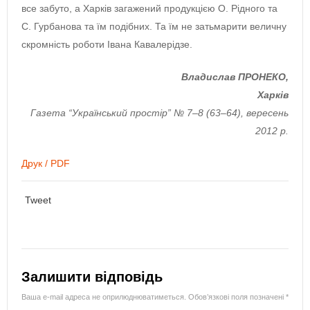
все забуто, а Харків загажений продукцією О. Рідного та
С. Гурбанова та їм подібних. Та їм не затьмарити величну
скромність роботи Івана Кавалерідзе.
Владислав ПРОНЕКО,
Харків
Газета “Український простір” № 7–8 (63–64), вересень
2012 р.
Друк / PDF
Tweet
Залишити відповідь
Ваша e-mail адреса не оприлюднюватиметься.
Обов’язкові поля позначені
*