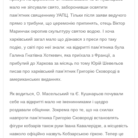
мало не зіпсували свято, заборонивши освятити
пам’ятник священнику УАПЦ. Тільки після заяви ведучого
прямо з трибуни, що церемонію припинять, отець Віктор
Маринчак окропив скульптуру святою водою. І хоча
харківський загал мало що дізнався з преси про таку
подію, у світі про неї знали: на відкритті пам’ятника була
Галина Гнатівна Хоткевич, яка приїхала з Франції, а
прибулий до Харкова за місяць по тому Юрій Шевельов
писав про харківський пам’ятник Григорію Сковороді в
американських виданнях.
Як водиться, О. Масельський та Є. Кушнарьов почували
себе на відкритті мало не іменинниками і щедро
роздавали обіцянки. Зокрема про те, що на схилах
навпроти пам’ятника Григорію Сковороді встановлять
фігури кобзарів також руки Івана Кавалерідзе, а місцевість
навколо офіційно назвуть Кобзарською гіркою. Тепер це