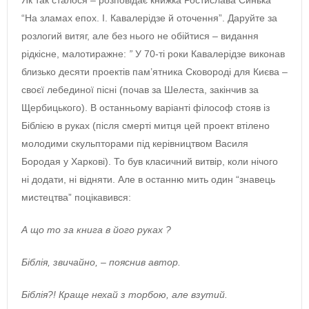
“На зламах епох. І. Кавалерідзе й оточення”. Даруйте за
розлогий витяг, але без нього не обійтися – видання
рідкісне, малотиражне:
”
У 70-ті роки Кавалерідзе виконав
близько десяти проектів пам’ятника Сковороді для Києва –
своєї лебединої пісні (почав за Шелеста, закінчив за
Щербицького). В останньому варіанті філософ стояв із
Біблією в руках (після смерті митця цей проект втілено
молодими скульпторами під керівництвом Василя
Бородая у Харкові). То був класичний витвір, коли нічого
ні додати, ні відняти. Але в останню мить один “знавець
мистецтва” поцікавився:
А що то за книга в його руках ?
Біблія, звичайно, – пояснив автор.
Біблія?! Краще нехай з торбою, але взутий.