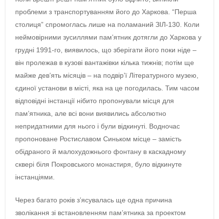
проблеми з транспортуванням його до Харкова. “Перша
столиця” спромоглась лише на поламаний ЗІЛ-130. Коли
неймовірними зусиллями пам’ятник дотягли до Харкова у
грудні 1991-го, виявилось, що зберігати його поки ніде –
він пролежав в кузові вантажівки кілька тижнів; потім ще
майже дев’ять місяців – на подвір’ї Літературного музею,
єдиної установи в місті, яка на це погодилась. Тим часом
відповідні інстанції нібито пропонували місця для
пам’ятника, але всі вони виявились абсолютно
непридатними для нього і були відкинуті. Водночас
пропоноване Ростиславом Синьком місце – замість
обідраного й малохудожнього фонтану в каскадному
сквері біля Покровського монастиря, було відкинуте
інстанціями.
Через багато років з’ясувалась ще одна причина
зволікання зі встановленням пам’ятника за проектом