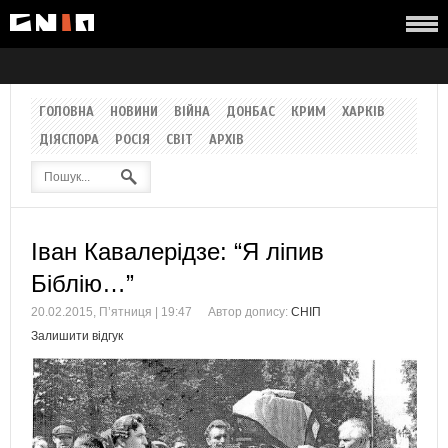
ГОЛОВНА
НОВИНИ
ВІЙНА
ДОНБАС
КРИМ
ХАРКІВ
ДІЯСПОРА
РОСІЯ
СВІТ
АРХІВ
Іван Кавалерідзе: “Я ліпив
Біблію…”
20.02.2015, П’ятниця | 19:47
Автор допису:
СНІП
Залишити відгук