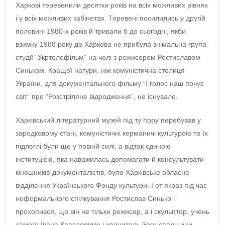
Харкові теревенили десятки років на всіх можливих рівнях
і у всіх можливих кабінетах. Теревені посилились у другій
половині 1980-х років й тривали б до сьогодні, якби
взимку 1988 року до Харкова не прибула знімальна група
студії “Укртелефільм” на чолі з режисером Ростиславом
Синьком. Кращої натури, ніж комуністична столиця
України, для документального фільму “І голос наш почує
світ” про “Розстріляне відродження”, не існувало.
Харківський літературний музей під ту пору перебував у
зародковому стані, комуністичні керманичі культурою та їх
підлеглі були ще у повній силі, а відтак єдиною
інституцією, яка наважилась допомагати й консультувати
кіношників-документалістів, було Харківське обласне
відділення Українського Фонду культури. І от якраз під час
неформального спілкування Ростислав Синько і
прохопився, що він не тільки режисер, а і скульптор, учень
самого Івана Кавалерідзе і хранитель його спадщини.