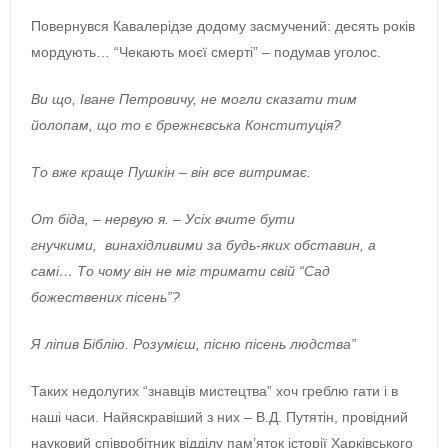
Повернувся Кавалерідзе додому засмучений: десять років
мордують… “Чекають моєї смерті” – подумав уголос.
Ви що, Іване Петровичу, не могли сказати тим
йолопам, що то є брежнєвська Конституція?
То вже краще Пушкін – він все витримає.
От біда, – нервую я. – Усіх вчите бути
гнучкими, винахідливими за будь-яких обставин, а
самі… То чому він не міг тримати свій “Сад
божествених пісень”?
Я ліпив Біблію. Розумієш, пісню пісень людства”
Таких недолугих “знавців мистецтва” хоч греблю гати і в
наші часи. Найяскравіший з них – В.Д. Путятін, провідний
науковий співробітник відділу пам’яток історії Харківського