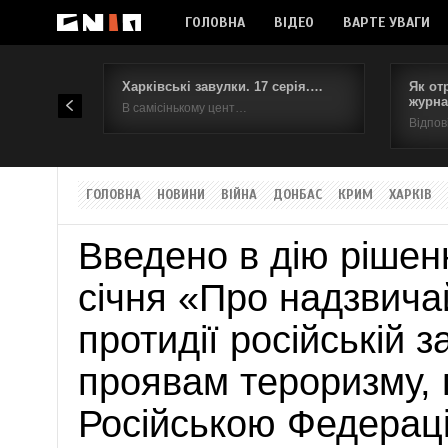
ГОЛОВНА
ВІДЕО
ВАРТЕ УВАГИ
Харківські завулки. 17 серія.…
Як от
журна
В самісінькому цент…
Відпов
ГОЛОВНА
НОВИНИ
ВІЙНА
ДОНБАС
КРИМ
ХАРКІВ
Введено в дію рішен
січня «Про надзвича
протидії російській з
проявам тероризму,
Російською Федерац