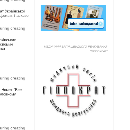
ат Української
Церкви. Ласкаво
uring creating
рківських
а спомин
МЕДИЧНИЙ ЗАГІН ШВИДКОГО РЕАГУВАННЯ
нка
“ГІППОКРАТ”
Я
uring creating
! Намет "Все
головному
Я
uring creating