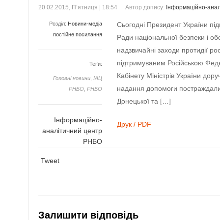
20.02.2015, П’ятниця | 18:54
Автор допису:
Інформаційно-ана
Розділ:
Новини-медіа
Сьогодні Президент України під
постійне посилання
Ради національної безпеки і об
надзвичайні заходи протидії рос
підтримуваним Російською Феде
Теґи:
Кабінету Міністрів України дор
Головнi новини
,
ІАЦ
надання допомоги постраждалим
РНБО
,
РНБО
Донецької та […]
Інформаційно-
Друк / PDF
аналітичний центр
РНБО
Tweet
Залишити відповідь