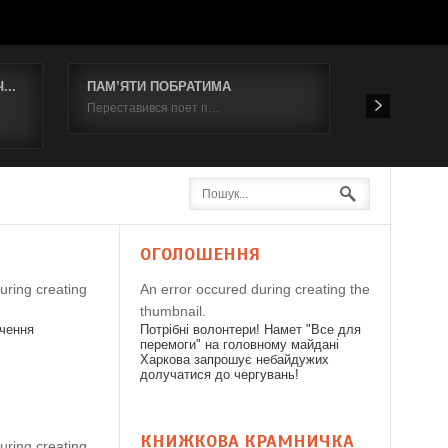
..
ПАМ’ЯТИ ПОБРАТИМА
Відбувся к
Переставився поет п…
19 червня 2
Я
ОГОЛОШЕННЯ
uring creating
An error occured during creating the
thumbnail.
дчення
Потрібні волонтери! Намет "Все для
перемоги" на головному майдані
Харкова запрошує небайдужих
долучатися до чергувань!
КНИЖКОВА КРАМНИЧКА
uring creating