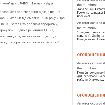
літичний центр РНБО
Залишити відгук
the thumbnail.
Харківський Екзарх
писав Указ про введення в дію рішення
Греко-Католицької 
просимо!
орони України від 25 січня 2015 року «Про
An error occured d
ійській загрозі та проявам тероризму,
the thumbnail.
рацією». Згідно з рішенням РНБО,
"Людина Світу з ха
завулків". Захід н
учено невідкладно вжити заходів щодо
Владислава Проне
 від терористичних актів на території
ОГОЛОШЕНН
An error occured d
the thumbnail.
Потрібні волонтери
для перемоги" на 
майдані Харкова…
ОГОЛОШЕНН
An error occured d