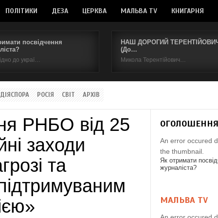
ПОЛІТИКИ
ДЕЗА
ЦЕРКВА
МАЛЬВА TV
КНИГАРНЯ
римати посвідчення
НАШ ДОРОГИЙ ТЕРЕНТІЙОВИЧ.
ліста?
(До…
ідно до украї…
Микола Терентійович…
ДІЯСПОРА
РОСІЯ
СВІТ
АРХІВ
ня РНБО від 25
ОГОЛОШЕНН
йні заходи
An error occured d
the thumbnail.
агрозі та
Як отримати посві
журналіста?
 підтримуваним
МАЛЬВА TV
ією»
An error occured d