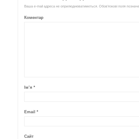
Ваша e-mail адреса не оприлюднюватиметься.
Обов’язкові поля познач
Коментар
Ім’я
*
Email
*
Сайт