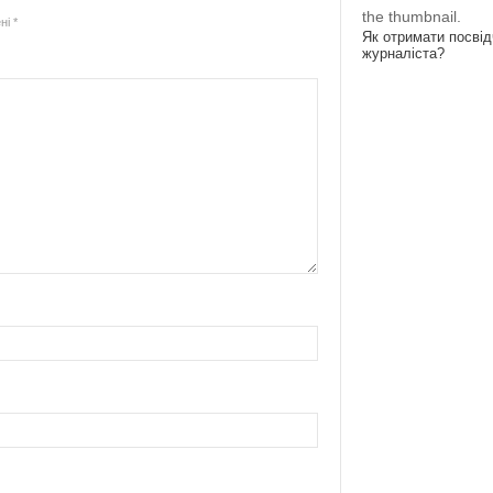
the thumbnail.
ені
*
Як отримати посві
журналіста?