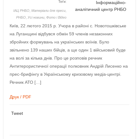
Теґи:
Інформаційно-
аналітичний центр РНБО
ІАЦ РНБО
,
Матеріали для преси
,
РНБО
,
Усі новини
,
Фото і Відео
Київ, 22 лютого 2015 р. Учора в районі с. Новотошківське
на Луганщині відбувся обмін 59 членів незаконних
збройних формувань на українських воїнів. Було
звільнено 139 наших бійців, а ще один 1 військовий буде
на волі за кілька днів. Про це розповів речник
Антитерористичної операції полковник Андрій Лисенко на
прес-брифінгу в Українському кризовому медіа-центрі.
Речник АТО […]
Друк / PDF
Tweet