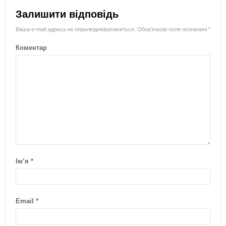
Залишити відповідь
Ваша e-mail адреса не оприлюднюватиметься.
Обов’язкові поля позначені
*
Коментар
Ім’я
*
Email
*