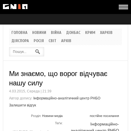
ГОЛОВНА
НОВИНИ
ВІЙНА
ДОНБАС
КРИМ
ХАРКІВ
ДІЯСПОРА
РОСІЯ
СВІТ
АРХІВ
Ми знаємо, що ворог відчуває
нашу силу
4.03.2015, Середа | 21:39
Автор допису:
Інформаційно-аналітичний центр РНБО
Залишити відгук
Розділ:
Новини-медіа
постійне посилання
Теґи:
Інформаційно-
аналітичний центр РНБО