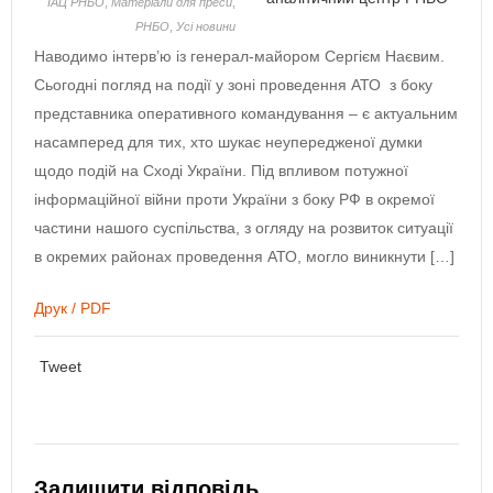
ІАЦ РНБО
,
Матеріали для преси
,
РНБО
,
Усі новини
Наводимо інтерв’ю із генерал-майором Сергієм Наєвим.
Сьогодні погляд на події у зоні проведення АТО з боку
представника оперативного командування – є актуальним
насамперед для тих, хто шукає неупередженої думки
щодо подій на Сході України. Під впливом потужної
інформаційної війни проти України з боку РФ в окремої
частини нашого суспільства, з огляду на розвиток ситуації
в окремих районах проведення АТО, могло виникнути […]
Друк / PDF
Tweet
Залишити відповідь