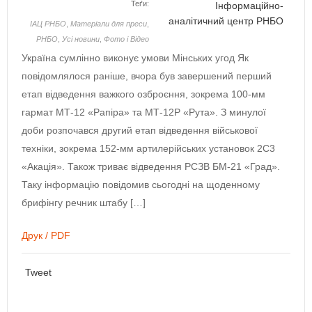
Теґи:
Інформаційно-
аналітичний центр РНБО
ІАЦ РНБО
,
Матеріали для преси
,
РНБО
,
Усі новини
,
Фото і Відео
Україна сумлінно виконує умови Мінських угод Як
повідомлялося раніше, вчора був завершений перший
етап відведення важкого озброєння, зокрема 100-мм
гармат МТ-12 «Рапіра» та МТ-12Р «Рута». З минулої
доби розпочався другий етап відведення військової
техніки, зокрема 152-мм артилерійських установок 2С3
«Акація». Також триває відведення РСЗВ БМ-21 «Град».
Таку інформацію повідомив сьогодні на щоденному
брифінгу речник штабу […]
Друк / PDF
Tweet