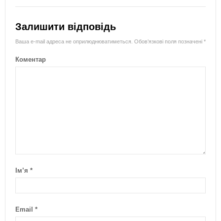
Залишити відповідь
Ваша e-mail адреса не оприлюднюватиметься.
Обов’язкові поля позначені
*
Коментар
Ім’я
*
Email
*