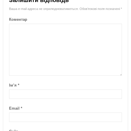
Залишити відповідь
Ваша e-mail адреса не оприлюднюватиметься.
Обов’язкові поля позначені
*
Коментар
Ім’я
*
Email
*