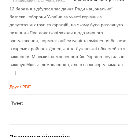
Головнi новини
,
ІАЦ РНБО
,
РНБО
12 березня відбулося засідання Ради національної
безпеки і оборони України за участі керівників
депутатських груп та фракцій, на якому було розглянуто
питання «Про додаткові заходи щодо мирного
врегулювання, нормалізації ситуації та зміцнення безпеки
в окремих районах Донецької та Луганської областей та з
виконання Мінських домовленостей». Україна неухильно
виконує Мінські домовленості, але в свою чергу вимагає
[…]
Друк / PDF
Tweet