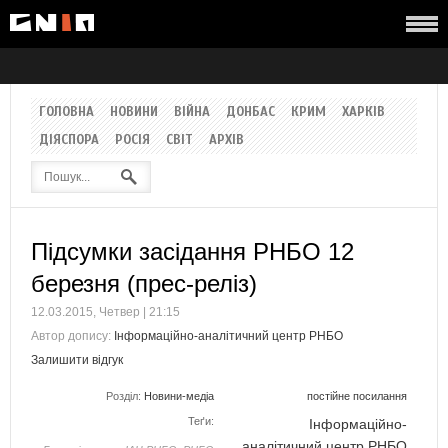
ГОЛОВНА
НОВИНИ
ВІЙНА
ДОНБАС
КРИМ
ХАРКІВ
ДІЯСПОРА
РОСІЯ
СВІТ
АРХІВ
Підсумки засідання РНБО 12
березня (прес-реліз)
12.03.2015, Четвер | 21:15
Автор допису:
Інформаційно-аналітичний центр РНБО
Залишити відгук
Розділ:
Новини-медіа
постійне посилання
Теґи:
Інформаційно-
аналітичний центр РНБО