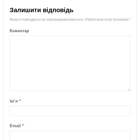
Залишити відповідь
Ваша e-mail адреса не оприлюднюватиметься.
Обов’язкові поля позначені
*
Коментар
Ім’я
*
Email
*