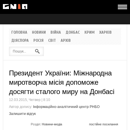
ГОЛОВНА
НОВИНИ
ВІЙНА
ДОНБАС
КРИМ
ХАРКІВ
ДІЯСПОРА
РОСІЯ
СВІТ
АРХІВ
Президент України: Міжнародна
миротворча місія допоможе
досягти сталого миру на Донбасі
12.03.2015, Четвер | 8:10
Автор допису:
Інформаційно-аналітичний центр РНБО
Залишити відгук
Розділ:
Новини-медіа
постійне посилання