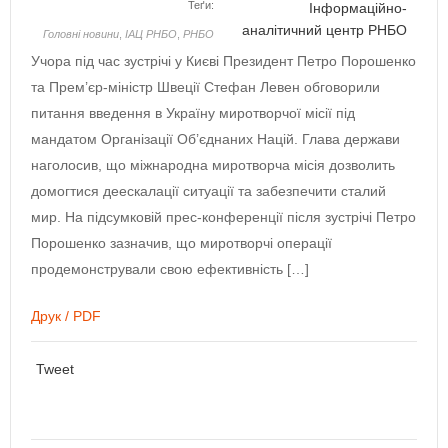
Теґи:
Інформаційно-
аналітичний центр РНБО
Головнi новини
,
ІАЦ РНБО
,
РНБО
Учора під час зустрічі у Києві Президент Петро Порошенко
та Прем’єр-міністр Швеції Стефан Левен обговорили
питання введення в Україну миротворчої місії під
мандатом Організації Об’єднаних Націй. Глава держави
наголосив, що міжнародна миротворча місія дозволить
домогтися деескалації ситуації та забезпечити сталий
мир. На підсумковій прес-конференції після зустрічі Петро
Порошенко зазначив, що миротворчі операції
продемонстрували свою ефективність […]
Друк / PDF
Tweet