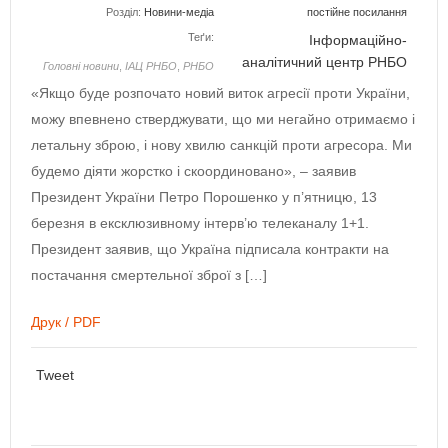
Розділ:
Новини-медіа
постійне посилання
Теґи:
Інформаційно-
аналітичний центр РНБО
Головнi новини
,
ІАЦ РНБО
,
РНБО
«Якщо буде розпочато новий виток агресії проти України,
можу впевнено стверджувати, що ми негайно отримаємо і
летальну зброю, і нову хвилю санкцій проти агресора. Ми
будемо діяти жорстко і скоординовано», – заявив
Президент України Петро Порошенко у п’ятницю, 13
березня в ексклюзивному інтерв’ю телеканалу 1+1.
Президент заявив, що Україна підписала контракти на
постачання смертельної зброї з […]
Друк / PDF
Tweet