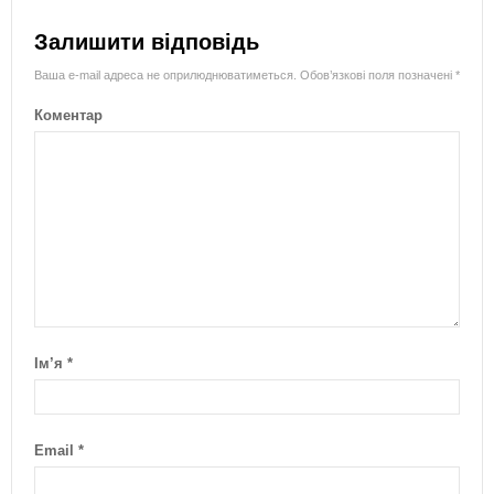
Залишити відповідь
Ваша e-mail адреса не оприлюднюватиметься.
Обов’язкові поля позначені
*
Коментар
Ім’я
*
Email
*