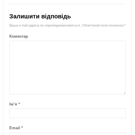
Залишити відповідь
Ваша e-mail адреса не оприлюднюватиметься.
Обов’язкові поля позначені
*
Коментар
Ім’я
*
Email
*