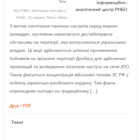
Теґи:
Інформаційно-
аналітичний центр РНБО
ІАЦ РНБО
,
Матеріали для преси
,
РНБО
,
Усі новини
,
Фото і Відео
З метою нагнітання панічних настроїв серед мирних
громадян, противник намагається дестабілізувати
обстановку на території, яка контролюється українською
владою. Ці акції здійснюються шляхом проникнення
бойовиків на звільнені території Донбасу для здійснення
провокацій та залякування початком наступу на сили АТО.
Також фіксується концентрація військової техніки ЗС РФ у
поблизу українсько-російського кордону. Такі факти
оприлюднив сьогодні на традиційному […]
Друк / PDF
Tweet