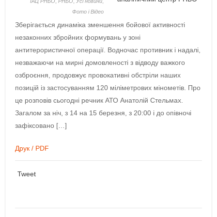
ІАЦ РНБО
,
РНБО
,
Усі новини
,
Фото і Відео
Зберігається динаміка зменшення бойової активності
незаконних збройних формувань у зоні
антитерористичної операції. Водночас противник і надалі,
незважаючи на мирні домовленості з відводу важкого
озброєння, продовжує провокативні обстріли наших
позицій із застосуванням 120 міліметрових мінометів. Про
це розповів сьогодні речник АТО Анатолій Стельмах.
Загалом за ніч, з 14 на 15 березня, з 20:00 і до опівночі
зафіксовано […]
Друк / PDF
Tweet