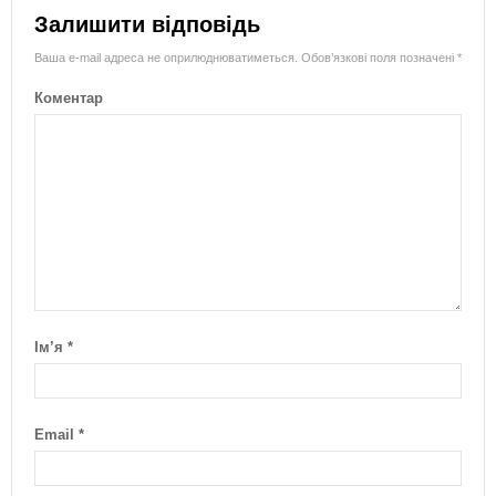
Залишити відповідь
Ваша e-mail адреса не оприлюднюватиметься.
Обов’язкові поля позначені
*
Коментар
Ім’я
*
Email
*