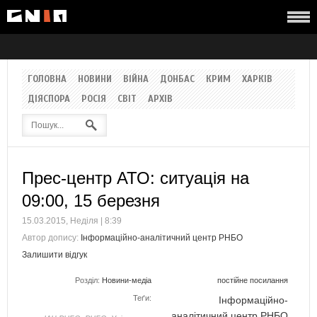
ГОЛОВНА
НОВИНИ
ВІЙНА
ДОНБАС
КРИМ
ХАРКІВ
ДІЯСПОРА
РОСІЯ
СВІТ
АРХІВ
Прес-центр АТО: ситуація на
09:00, 15 березня
15.03.2015, Неділя | 8:39
Автор допису:
Інформаційно-аналітичний центр РНБО
Залишити відгук
Розділ:
Новини-медіа
постійне посилання
Теґи:
Інформаційно-
аналітичний центр РНБО