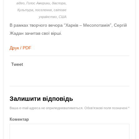
відео
,
Голос Америки
,
діаспора
,
Культура
,
поселення
,
світове
українство
,
США
В рамках творчого вечора “Харків – Месопотамія”, Сергій
Жадан зачитав свої вірші.
Друк / PDF
Tweet
Залишити відповідь
Ваша e-mail адреса не оприлюднюватиметься.
Обов’язкові поля позначені
*
Коментар