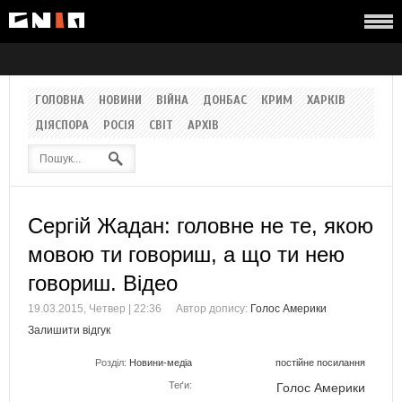
ГОЛОВНА
НОВИНИ
ВІЙНА
ДОНБАС
КРИМ
ХАРКІВ
ДІЯСПОРА
РОСІЯ
СВІТ
АРХІВ
Сергій Жадан: головне не те, якою
мовою ти говориш, а що ти нею
говориш. Відео
19.03.2015, Четвер | 22:36
Автор допису:
Голос Америки
Залишити відгук
Розділ:
Новини-медіа
постійне посилання
Теґи:
Голос Америки