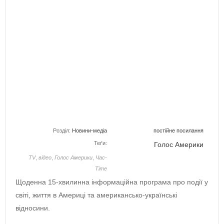
Розділ:
Новини-медіа
постійне посилання
Теґи:
Голос Америки
TV
,
відео
,
Голос Америки
,
Час-
Time
Щоденна 15-хвилинна iнформацiйна програма про подiї у
свiтi, життя в Америці та американсько-українськi
відносини.