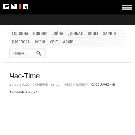
ГОЛОВНА
НОВИНИ
ВІЙНА
ДОНБАС
КРИМ
ХАРКІВ
ДІЯСПОРА
РОСІЯ
СВІТ
АРХІВ
Час-Time
23.03.2015, Понеділок | 22:53
Автор допису:
Голос Америки
Залишити відгук