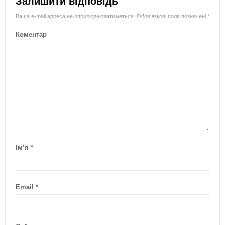
Залишити відповідь
Ваша e-mail адреса не оприлюднюватиметься.
Обов’язкові поля позначені
*
Коментар
Ім’я
*
Email
*