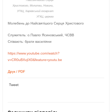
Найсвятішого Серця
Христового
,
Молитви
,
Новини
,
УГКЦ
,
Харківський екзархат
УГКЦ
,
церква
Молебень до Найсвятішого Серця Христового
Служитель: о.Павло Ясиновський, ЧСВВ
Співають: брати василіяни
https://www.youtube.com/watch?
v=CR0uBXvjIX0&feature=youtu.be
Друк / PDF
Tweet