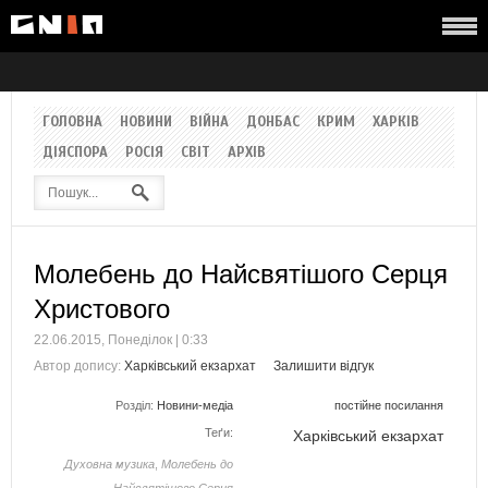
ГОЛОВНА
НОВИНИ
ВІЙНА
ДОНБАС
КРИМ
ХАРКІВ
ДІЯСПОРА
РОСІЯ
СВІТ
АРХІВ
Молебень до Найсвятішого Серця
Христового
22.06.2015, Понеділок | 0:33
Автор допису:
Харківський екзархат
Залишити відгук
Розділ:
Новини-медіа
постійне посилання
Теґи:
Харківський екзархат
Духовна музика
,
Молебень до