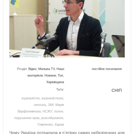
Розділ:
Відео
,
Мальва TV
,
Наші
постійне посилання
матеріяли
,
Новини
,
Топ
,
Харківщина
Теґи:
СНІП
журналісти
,
журналістика
,
злочини
,
ЗМІ
,
Марія
Варфоломеєва
,
НСЖУ
,
полон
,
порушення прав
,
розслідування
,
Томіленко
,
Харків
Чому Україна потрапила в п’ятірку самих небезпечних для