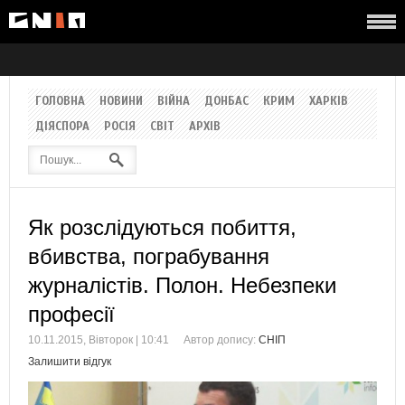
ГОЛОВНА
НОВИНИ
ВІЙНА
ДОНБАС
КРИМ
ХАРКІВ
ДІЯСПОРА
РОСІЯ
СВІТ
АРХІВ
Як розслідуються побиття,
вбивства, пограбування
журналістів. Полон. Небезпеки
професії
10.11.2015, Вівторок | 10:41
Автор допису:
СНІП
Залишити відгук