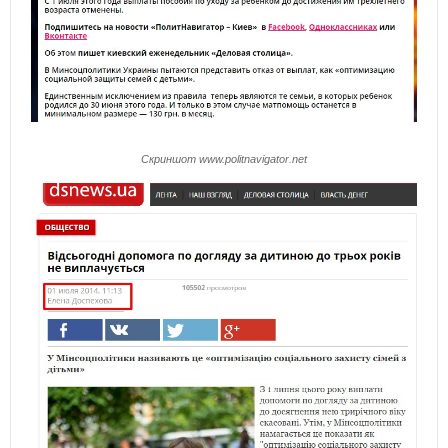
Скриншот www.politnavigator.net