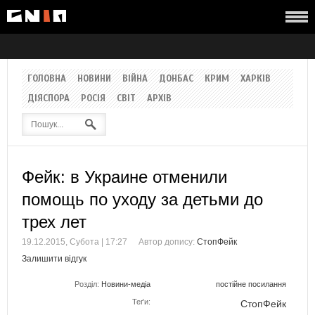
ГОЛОВНА
НОВИНИ
ВІЙНА
ДОНБАС
КРИМ
ХАРКІВ
ДІЯСПОРА
РОСІЯ
СВІТ
АРХІВ
Фейк: в Украине отменили
помощь по уходу за детьми до
трех лет
19.12.2015, Субота | 17:27
Автор допису:
СтопФейк
Залишити відгук
Розділ:
Новини-медіа
постійне посилання
Теґи:
СтопФейк