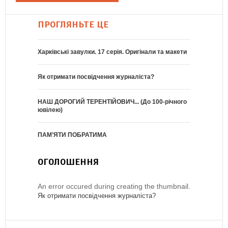
ПРОГЛЯНЬТЕ ЦЕ
Харківські завулки. 17 серія. Оригінали та макети
Як отримати посвідчення журналіста?
НАШ ДОРОГИЙ ТЕРЕНТІЙОВИЧ... (До 100-річного
ювілею)
ПАМ’ЯТИ ПОБРАТИМА
ОГОЛОШЕННЯ
An error occured during creating the thumbnail.
Як отримати посвідчення журналіста?