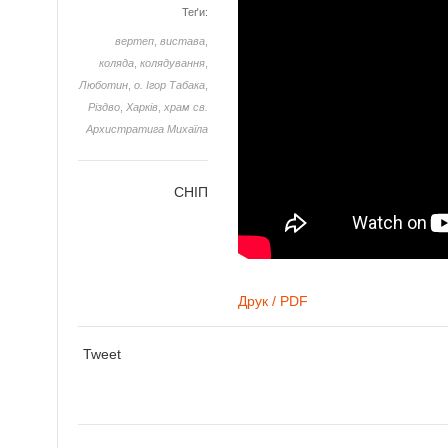
Теґи:
вертеп
,
вистава
,
коляда
,
колядування
,
Люботин
,
о. Ігор Табака
,
Різдво
,
Харків
,
храм св.
Архистратига Михаїла
СНІП
Друк / PDF
Tweet