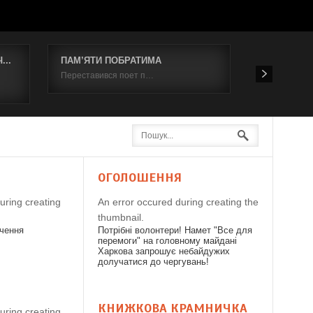
..
ПАМ’ЯТИ ПОБРАТИМА
Відбувся к
Переставився поет п…
19 червня 2
Я
ОГОЛОШЕННЯ
uring creating
An error occured during creating the
thumbnail.
дчення
Потрібні волонтери! Намет "Все для
перемоги" на головному майдані
Харкова запрошує небайдужих
долучатися до чергувань!
КНИЖКОВА КРАМНИЧКА
uring creating