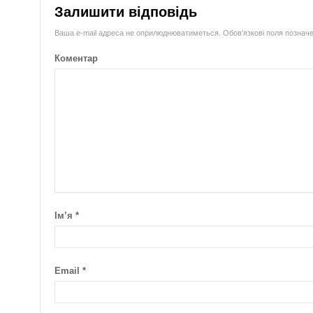
Залишити відповідь
Ваша e-mail адреса не оприлюднюватиметься.
Обов’язкові поля познач
Коментар
Ім’я
*
Email
*