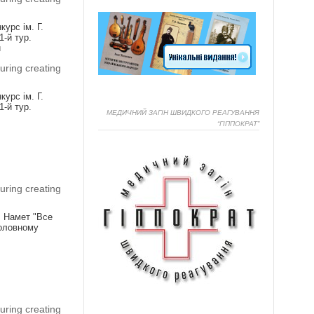
урс ім. Г.
1-й тур.
и
uring creating
урс ім. Г.
1-й тур.
МЕДИЧНИЙ ЗАГІН ШВИДКОГО РЕАГУВАННЯ
“ГІППОКРАТ”
Я
uring creating
! Намет "Все
головному
Я
uring creating