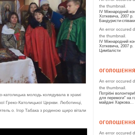
the thumbnail.
IV Міжнародний конк
Хоткевича, 2007 р. 
Бандуристи-співак
An error occured d
the thumbnail.
IV Міжнародний конк
Хоткевича, 2007 р. 
Цимбалісти
ОГОЛОШЕНН
An error occured d
the thumbnail.
Потрібні волонтери
еко-католицька молодь колядувала в храмі
для перемоги" на 
ої Греко-Католицької Церкви. Люботинці,
майдані Харкова…
тель о. Ігор Табака з родиною щиро вітали
ОГОЛОШЕНН
An error occured d