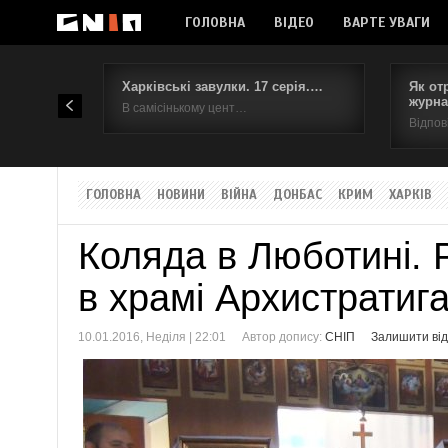
ГОЛОВНА
ВІДЕО
ВАРТЕ УВАГИ
Харківські завулки. 17 серія.…
Як от
журна
В самісінькому цент…
Відпов
ГОЛОВНА
НОВИНИ
ВІЙНА
ДОНБАС
КРИМ
ХАРКІВ
Коляда в Люботині. 
в храмі Архистратиг
10.01.2016, Неділя | 22:01
Автор допису:
СНІП
Залишити від