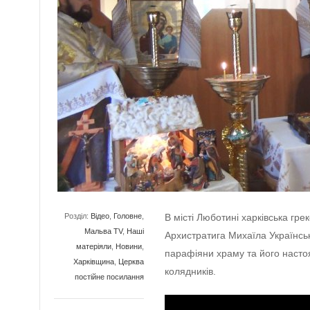
Розділ:
Відео
,
Головне
,
В місті Люботині харківська гр
Мальва TV
,
Наші
Архистратига Михаїла Українськ
матеріяли
,
Новини
,
парафіяни храму та його настоя
Харківщина
,
Церква
колядників.
постійне посилання