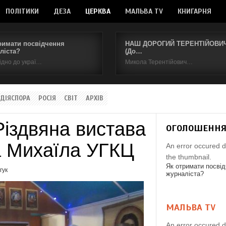
ПОЛІТИКИ
ДЕЗА
ЦЕРКВА
МАЛЬВА TV
КНИГАРНЯ
римати посвідчення
НАШ ДОРОГИЙ ТЕРЕНТІЙОВИЧ.
ліста?
(До…
ідно до украї…
Микола Терентійович…
ДІЯСПОРА
РОСІЯ
СВІТ
АРХІВ
Різдвяна вистава
ОГОЛОШЕНН
а Михаїла УГКЦ
An error occured d
the thumbnail.
Як отримати посві
гук
журналіста?
МАЛЬВА TV
An error occured d