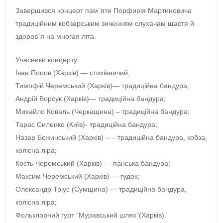
Завершився концерт пам`яти Порфирія Мартиновича
традиційним кобзарським зиченням слухачам щастя й
здоров`я на многая літа.
Учасники концерту:
Іван Попов (Харків) — стихівничий;
Тимофій Черемський (Харків)— традиційна бандура;
Андрій Борсук (Харків)— традиційна бандура;
Михайло Коваль (Черкащина) – традиційна бандура;
Тарас Силенко (Київ)- традиційна бандура;
Назар Божинський (Харків) – – традиційна бандура, кобза,
колісна ліра;
Кость Черемський (Харків) — панська бандура;
Максим Черемський (Харків) — гудок;
Олександр Тріус (Сумщина) — традиційна бандура,
колісна ліра;
Фольклорний гурт “Муравський шлях”(Харків).