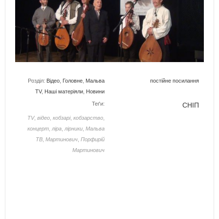
Розділ:
Відео
,
Головне
,
Мальва
постійне посилання
TV
,
Наші матеріяли
,
Новини
Теґи:
СНІП
TV
,
відео
,
кобзарі
,
кобзарство
,
концерт
,
ліра
,
лірники
,
Мальва
ТВ
,
Мартинович
,
Порфирій
Мартинович