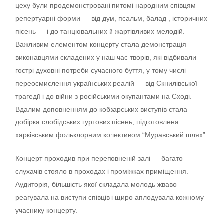
цеху були продемонстровані питомі народним співцям
репертуарні форми — від дум, псальм, балад , історичних
пісень — і до танцювальних й жартівливих мелодій.
Важливим елементом концерту стала демонстрація
виконавцями складених у наш час творів, які відбивали
гострі духовні потреби сучасного буття, у тому числі –
переосмислення українських реалій — від Скнилівської
трагедії і до війни з російськими окупантами на Сході.
Вдалим доповненням до кобзарських виступів стала
добірка слобідських гуртових пісень, підготовлена
харківським фольклорним колективом “Муравський шлях”.
Концерт проходив при переповненій залі — багато
слухачів стояло в проходах і проміжках приміщення.
Аудиторія, більшість якої складала молодь жваво
реагувала на виступи співців і щиро аплодувала кожному
учаснику концерту.