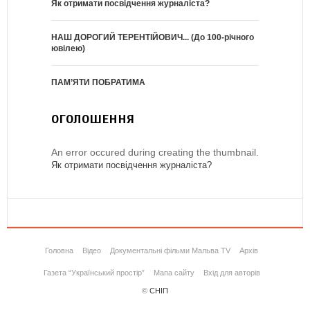
Як отримати посвідчення журналіста?
НАШ ДОРОГИЙ ТЕРЕНТІЙОВИЧ... (До 100-річного
ювілею)
ПАМ’ЯТИ ПОБРАТИМА
ОГОЛОШЕННЯ
An error occured during creating the thumbnail.
Як отримати посвідчення журналіста?
Головна
Відео
Документальні фільми Мальва TV
Архів
Газета “Український простір”
Мапа сайту
Вхід для авторів
©
СНІП