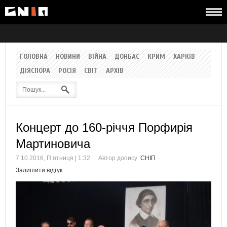
ГОЛОВНА
НОВИНИ
ВІЙНА
ДОНБАС
КРИМ
ХАРКІВ
ДІЯСПОРА
РОСІЯ
СВІТ
АРХІВ
Концерт до 160-річчя Порфирія
Мартиновича
7.10.2016, П’ятниця | 1:32
Автор допису:
СНІП
Залишити відгук