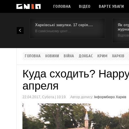
ГОЛОВНА
ВІДЕО
ВАРТЕ УВАГИ
Харківські завулки. 17 серія.…
Як от
журна
В самісінькому цент…
Відпов
ГОЛОВНА
НОВИНИ
ВІЙНА
ДОНБАС
КРИМ
ХАРКІВ
Куда сходить? Happ
апреля
22.04.2017, Субота | 10:19
Автор допису:
Інформбюро Харків