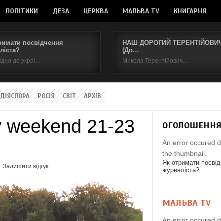
ПОЛІТИКИ
ДЕЗА
ЦЕРКВА
МАЛЬВА TV
КНИГАРНЯ
римати посвідчення
НАШ ДОРОГИЙ ТЕРЕНТІЙОВИЧ.
ліста?
(До…
ідно до украї…
Микола Терентійович…
ДІЯСПОРА
РОСІЯ
СВІТ
АРХІВ
y weekend 21-23
ОГОЛОШЕНН
An error occured d
the thumbnail.
Як отримати посві
Залишити відгук
журналіста?
МАЛЬВА TV
An error occured d