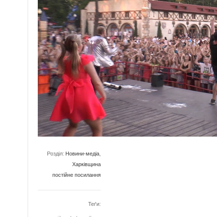
Розділ:
Новини-медіа
,
Харківщина
постійне посилання
Теґи: