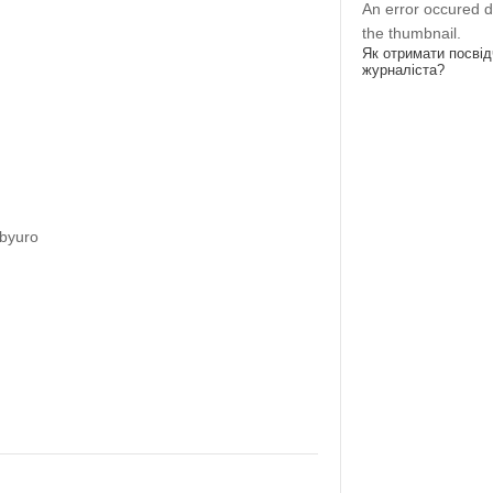
An error occured d
the thumbnail.
Як отримати посві
журналіста?
mbyuro