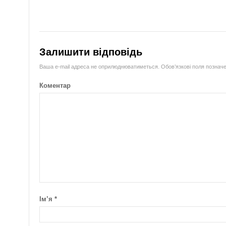
Залишити відповідь
Ваша e-mail адреса не оприлюднюватиметься.
Обов’язкові поля познач
Коментар
Ім’я
*