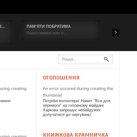
..
ПАМ’ЯТИ ПОБРАТИМА
Відбувся к
Переставився поет п…
19 червня 2
Я
ОГОЛОШЕННЯ
uring creating
An error occured during creating the
thumbnail.
дчення
Потрібні волонтери! Намет "Все для
перемоги" на головному майдані
Харкова запрошує небайдужих
долучатися до чергувань!
КНИЖКОВА КРАМНИЧКА
uring creating