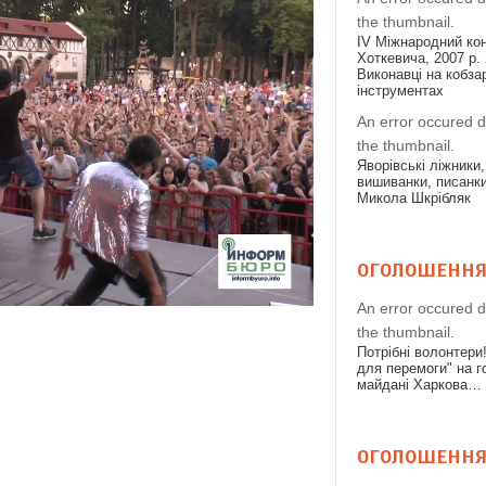
the thumbnail.
IV Міжнародний конк
Хоткевича, 2007 р. 
Виконавці на кобза
інструментах
An error occured d
the thumbnail.
Яворівські ліжники,
вишиванки, писанки
Микола Шкрібляк
ОГОЛОШЕНН
An error occured d
the thumbnail.
Потрібні волонтери
для перемоги" на 
майдані Харкова…
ОГОЛОШЕНН