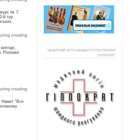
урс ім. Г.
2-й тур.
рських
uring creating
 кептарі,
МЕДИЧНИЙ ЗАГІН ШВИДКОГО РЕАГУВАННЯ
. Розповіє
“ГІППОКРАТ”
Я
uring creating
! Намет "Все
головному
Я