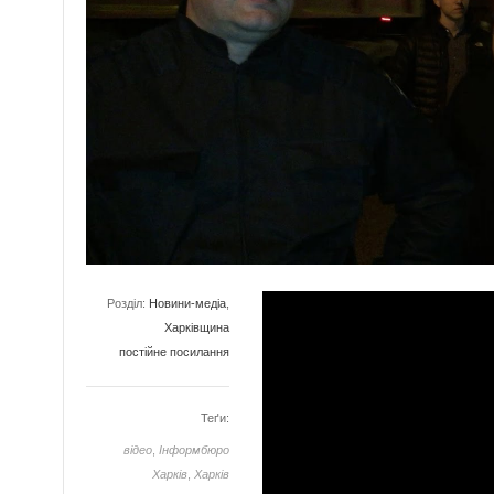
Розділ:
Новини-медіа
,
Харківщина
постійне посилання
Теґи:
відео
,
Інформбюро
Харків
,
Харків