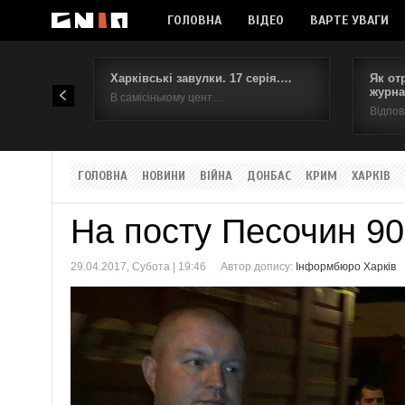
ГОЛОВНА
ВІДЕО
ВАРТЕ УВАГИ
Харківські завулки. 17 серія.…
Як от
журна
В самісінькому цент…
Відпов
ГОЛОВНА
НОВИНИ
ВІЙНА
ДОНБАС
КРИМ
ХАРКІВ
На посту Песочин 90
29.04.2017, Субота | 19:46
Автор допису:
Інформбюро Харків