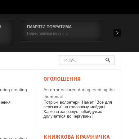
..
ПАМ’ЯТИ ПОБРАТИМА
Відбувся к
Переставився поет п…
19 червня 2
Я
ОГОЛОШЕННЯ
uring creating
An error occured during creating the
thumbnail.
дчення
Потрібні волонтери! Намет "Все для
перемоги" на головному майдані
Харкова запрошує небайдужих
долучатися до чергувань!
КНИЖКОВА КРАМНИЧКА
uring creating