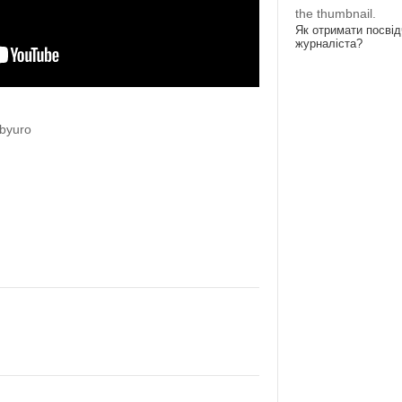
the thumbnail.
Як отримати посві
журналіста?
mbyuro