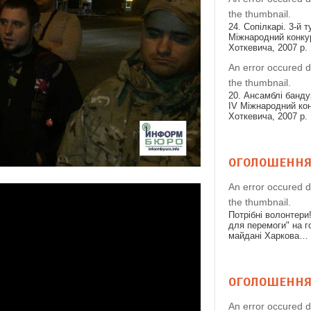
the thumbnail.
24. Сопілкарі. 3-й т
Міжнародний конкур
Хоткевича, 2007 р.
An error occured d
the thumbnail.
20. Ансамблі бандур
IV Міжнародний конк
Хоткевича, 2007 р.
ОГОЛОШЕНН
An error occured d
the thumbnail.
Потрібні волонтери
для перемоги" на 
майдані Харкова…
ОГОЛОШЕНН
An error occured d