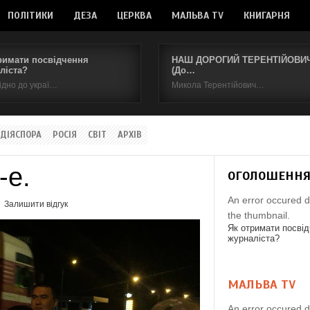
ПОЛІТИКИ
ДЕЗА
ЦЕРКВА
МАЛЬВА TV
КНИГАРНЯ
римати посвідчення
НАШ ДОРОГИЙ ТЕРЕНТІЙОВИЧ.
ліста?
(До…
ідно до украї…
Микола Терентійович…
ДІЯСПОРА
РОСІЯ
СВІТ
АРХІВ
-е.
ОГОЛОШЕНН
An error occured d
Залишити відгук
the thumbnail.
Як отримати посві
журналіста?
МАЛЬВА TV
An error occured d