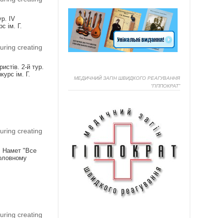
ур. IV
с ім. Г.
uring creating
истів. 2-й тур.
урс ім. Г.
МЕДИЧНИЙ ЗАГІН ШВИДКОГО РЕАГУВАННЯ
“ГІППОКРАТ”
Я
uring creating
! Намет "Все
головному
Я
uring creating