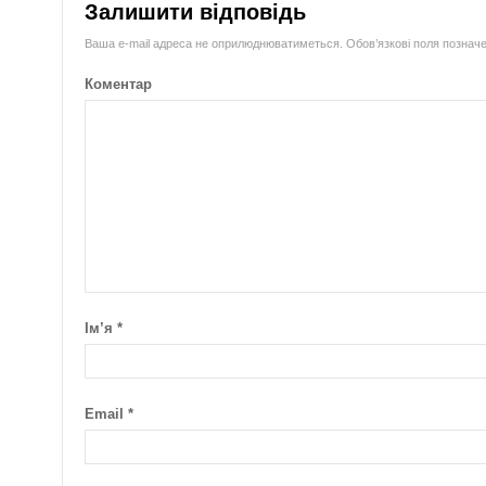
Залишити відповідь
Ваша e-mail адреса не оприлюднюватиметься.
Обов’язкові поля познач
Коментар
Ім’я
*
Email
*