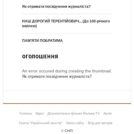
Як отримати посвідчення журналіста?
НАШ ДОРОГИЙ ТЕРЕНТІЙОВИЧ... (До 100-річного
ювілею)
ПАМ’ЯТИ ПОБРАТИМА
ОГОЛОШЕННЯ
An error occured during creating the thumbnail.
Як отримати посвідчення журналіста?
Головна
Відео
Документальні фільми Мальва TV
Архів
Газета “Український простір”
Мапа сайту
Вхід для авторів
©
СНІП