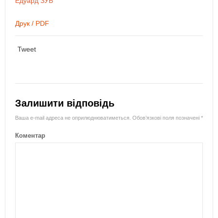
Едуард ЗУБ
Друк / PDF
Tweet
Залишити відповідь
Ваша e-mail адреса не оприлюднюватиметься.
Обов’язкові поля позначені
*
Коментар