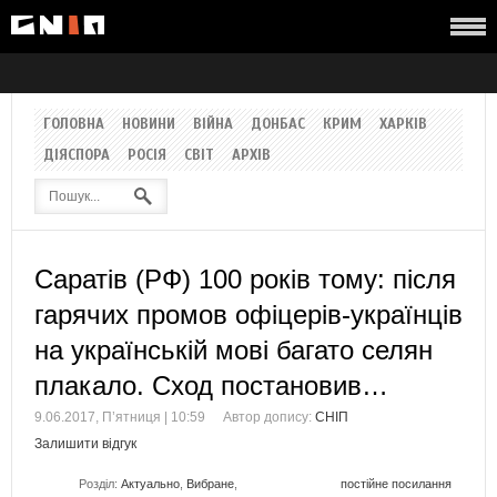
ГОЛОВНА
НОВИНИ
ВІЙНА
ДОНБАС
КРИМ
ХАРКІВ
ДІЯСПОРА
РОСІЯ
СВІТ
АРХІВ
Саратів (РФ) 100 років тому: після
гарячих промов офіцерів-українців
на українській мові багато селян
плакало. Сход постановив…
9.06.2017, П’ятниця | 10:59
Автор допису:
СНІП
Залишити відгук
Розділ:
Актуально
,
Вибране
,
постійне посилання