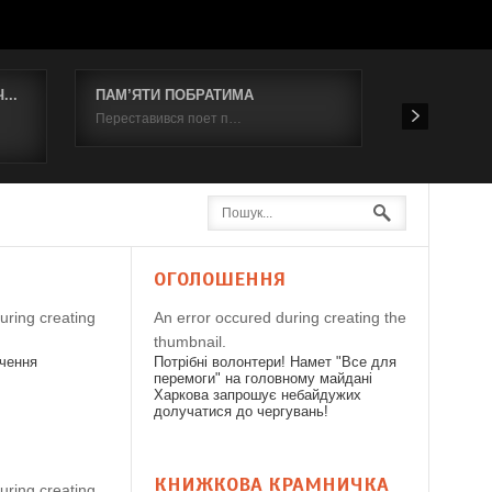
..
ПАМ’ЯТИ ПОБРАТИМА
Відбувся к
Переставився поет п…
19 червня 2
Я
ОГОЛОШЕННЯ
uring creating
An error occured during creating the
thumbnail.
дчення
Потрібні волонтери! Намет "Все для
перемоги" на головному майдані
Харкова запрошує небайдужих
долучатися до чергувань!
КНИЖКОВА КРАМНИЧКА
uring creating