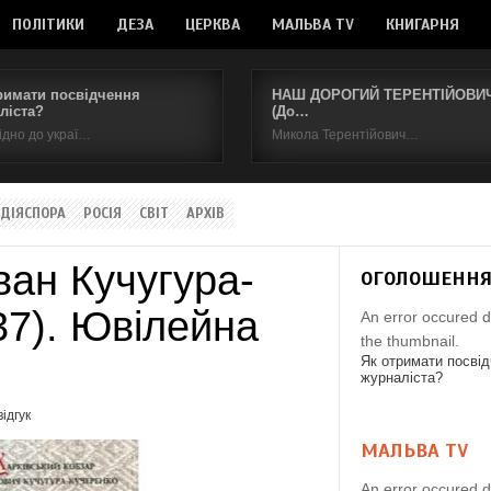
ПОЛІТИКИ
ДЕЗА
ЦЕРКВА
МАЛЬВА TV
КНИГАРНЯ
римати посвідчення
НАШ ДОРОГИЙ ТЕРЕНТІЙОВИЧ.
ліста?
(До…
ідно до украї…
Микола Терентійович…
ДІЯСПОРА
РОСІЯ
СВІТ
АРХІВ
ван Кучугура-
ОГОЛОШЕНН
37). Ювілейна
An error occured d
the thumbnail.
Як отримати посві
журналіста?
ідгук
МАЛЬВА TV
An error occured d