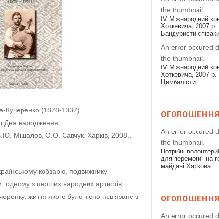
the thumbnail.
IV Міжнародний конк
Хоткевича, 2007 р. 
Бандуристи-співак
An error occured d
the thumbnail.
IV Міжнародний конк
Хоткевича, 2007 р. 
Цимбалісти
ра-Кучеренко (1878-1837).
ОГОЛОШЕНН
ід Дня народження.
An error occured d
.Ю. Мішалов, О.О. Савчук. Харків, 2008.,
the thumbnail.
Потрібні волонтери
для перемоги" на 
майдані Харкова…
країнському кобзарю, подвижнику
ри, одному з перших народних артистів
учеренку, життя якого було тісно пов’язане з
ОГОЛОШЕНН
An error occured d