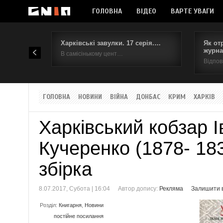
ГОЛОВНА
ВІДЕО
ВАРТЕ УВАГИ
Харківські завулки. 17 серія.…
Як от
журна
В самісінькому цент…
Відпов
ГОЛОВНА
НОВИНИ
ВІЙНА
ДОНБАС
КРИМ
ХАРКІВ
Харківський кобзар І
Кучеренко (1878- 18
збірка
8.07.2017, Субота | 16:04
Автор допису:
Рекляма
Залишити в
Розділ:
Книгарня
,
Новини
постійне посилання