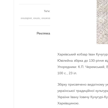
Теґи:
книгарня
,
книги
,
книжка
Рекляма
Харківський кобзар Іван Кучугу
Ювілейна збірка до 130-річчя в
Упорядники: К.П. Черемський, В
100 с., 23 іл.
Збірку присвячено видатному у
української традиційної культу
України Івану Іовичу Кучугурі-К
Харківщиною.