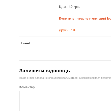
Ціна: 40 грн.
Купити в інтернет-книгарні b
Друк / PDF
Tweet
Залишити відповідь
Ваша e-mail адреса не оприлюднюватиметься.
Обов’язкові поля познач
Коментар