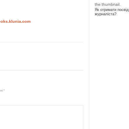
the thumbnail.
Як отримати посві
журналіста?
ooks.klunia.com
ені
*