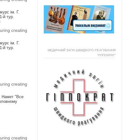
урс ім. Г.
1-й тур.
и
uring creating
урс ім. Г.
1-й тур.
МЕДИЧНИЙ ЗАГІН ШВИДКОГО РЕАГУВАННЯ
“ГІППОКРАТ”
Я
uring creating
! Намет "Все
головному
Я
uring creating