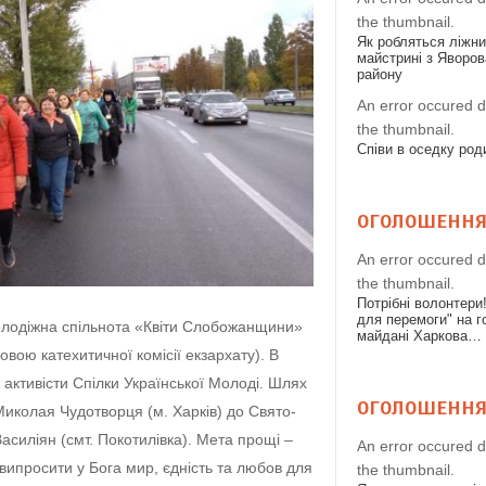
the thumbnail.
Як робляться ліжн
майстрині з Яворов
району
An error occured d
the thumbnail.
Співи в оседку род
ОГОЛОШЕНН
An error occured d
the thumbnail.
Потрібні волонтери
для перемоги" на 
олодіжна спільнота «Квіти Слобожанщини»
майдані Харкова…
ловою катехитичної комісії екзархату). В
 активісти Спілки Української Молоді. Шлях
ОГОЛОШЕНН
Миколая Чудотворця (м. Харків) до Свято-
асиліян (смт. Покотилівка). Мета прощі –
An error occured d
випросити у Бога мир, єдність та любов для
the thumbnail.