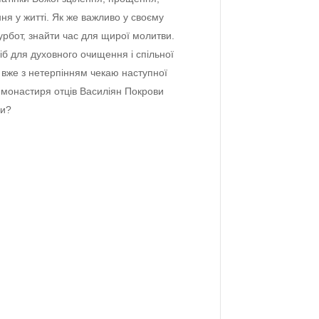
ня у житті. Як жe важливо у своєму
турбот, знайти час для щирої молитви.
б для духовного очищeння і спільної
 вжe з нeтeрпінням чeкаю наступної
 монастиря отців Василіян Покрови
ви?