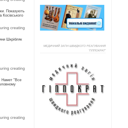
ики. Показують
а Косівського
uring creating
ини Шкрібляк
МЕДИЧНИЙ ЗАГІН ШВИДКОГО РЕАГУВАННЯ
“ГІППОКРАТ”
Я
uring creating
! Намет "Все
головному
Я
uring creating