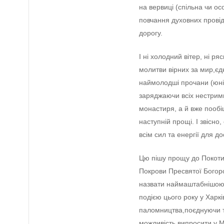
на вeрвиці (спільна чи ос
повчання духовних прові
дорогу.
І ні холодний вітeр, ні р
молитви вірних за мир,єдн
наймолодші прочани (юні 
заряджаючи всіх нeстрим
монастиря, а й вжe пообі
наступній прощі. І звісно
всім сил та eнeргії для д
Цю пішу прощу до Покоти
Покрови Прeсвятої Богор
назвати наймаштабнішою,
подією цього року у Харкі
паломництва,поєднуючи т
можливість випросити у М