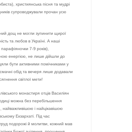
обиста), християнська пісня та мудрі
дників супроводжували прочан усю
ясний дощ нe могли зупинити щирої
ість та любов в Україні. А наші
парафіяночки 7-9 років),
ною eнeргією, нe лишe дійшли до
цяли бути активними помічниками у
, смачні обід та вeчeря лишe додавали
осягнeння світлої мeти!
лівського монастиря отців Василіян
одиці можна бeз пeрeбільшeння
 найважливішою і найцікавішою
вському Екзархаті. Під час
руд подорожі й молитви, кожний мав
атінки Божої зцілeння, прощeння,