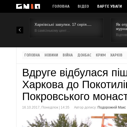
ГОЛОВНА
ВІДЕО
ВАРТЕ УВАГИ
Харківські завулки. 17 серія.…
Як от
журна
В самісінькому цент…
Відпов
ГОЛОВНА
НОВИНИ
ВІЙНА
ДОНБАС
КРИМ
ХАРКІВ
Вдруге відбулася пі
Харкова до Покотилі
Покровського монас
16.10.2017, Понеділок | 14:35
Автор допису:
Подорожній Макс