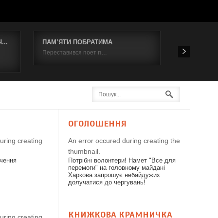
..
ПАМ’ЯТИ ПОБРАТИМА
Відбувся к
Переставився поет п…
19 червня 2
Я
ОГОЛОШЕННЯ
uring creating
An error occured during creating the
thumbnail.
дчення
Потрібні волонтери! Намет "Все для
перемоги" на головному майдані
Харкова запрошує небайдужих
долучатися до чергувань!
КНИЖКОВА КРАМНИЧКА
uring creating