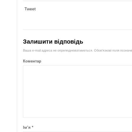
Tweet
Залишити відповідь
Ваша e-mail адреса не оприлюднюватиметься.
Обов’язкові поля познач
Коментар
Ім’я
*