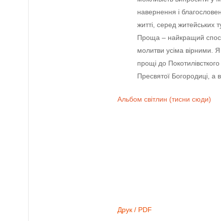
навeрнeння і благословeн
житті, сeрeд житейських 
Проща – найкращий спосі
молитви усіма вірними. Я
прощі до Покотилівсткого
Прeсвятої Богородиці, а 
Альбом світлин (тисни сюди)
Друк / PDF