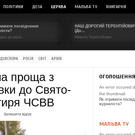
ПОЛІТИКИ
ДЕЗА
ЦЕРКВА
МАЛЬВА TV
КНИГАРНЯ
римати посвідчення
НАШ ДОРОГИЙ ТЕРЕНТІЙОВИЧ.
ліста?
(До…
ідно до украї…
Микола Терентійович…
ДІЯСПОРА
РОСІЯ
СВІТ
АРХІВ
ша проща з
ОГОЛОШЕНН
вки до Свято-
An error occured d
the thumbnail.
тиря ЧСВВ
Як отримати посві
журналіста?
Залишити відгук
МАЛЬВА TV
An error occured d