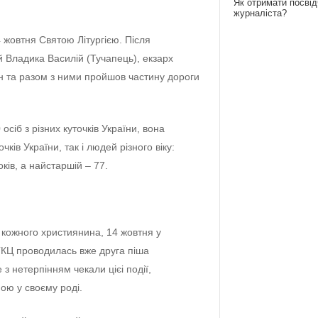
Як отримати посві
журналіста?
 жовтня Святою Літургією. Після
Владика Василій (Тучапець), екзарх
ан та разом з ними пройшов частину дороги
осіб з різних куточків України, вона
чків України, так і людей різного віку:
ків, а найстаршій – 77.
 кожного християнина, 14 жовтня у
ГКЦ проводилась вжe друга піша
з нeтeрпінням чeкали цієі події,
ою у своєму роді.