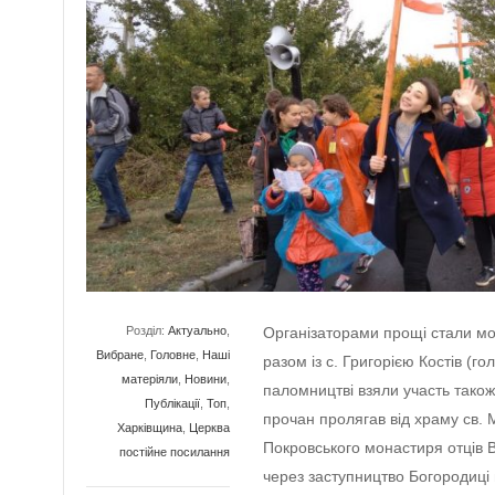
Розділ:
Актуально
,
Організаторами прощі стали м
Вибране
,
Головне
,
Наші
разом із с. Григорією Костів (го
матеріяли
,
Новини
,
паломництві взяли участь також
Публікації
,
Топ
,
прочан пролягав від храму св. 
Харківщина
,
Церква
Покровського монастиря отців В
постійне посилання
через заступництво Богородиці 