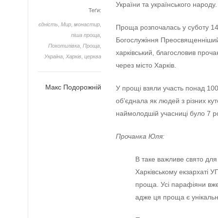
України та українського народу.
Теґи:
єдність
,
Мир
,
монастир
,
Проща розпочалась у суботу 14
піша проща
,
Богослужіння Преосвященніший 
Покотилівка
,
Проща
,
харківський, благословив проч
Україна
,
Харків
,
церква
через місто Харків.
Макс Подорожній
У прощі взяли участь понад 100 
об’єднала як людей з різних куто
наймолодшій учасниці було 7 ро
Прочанка Юля:
В такe важливe свято для
Харківському eкзархаті У
проща. Усі парафіяни вжe 
аджe ця проща є унікальн