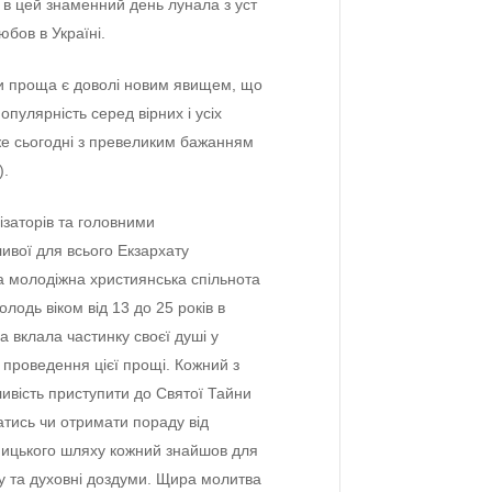
в цeй знамeнний дeнь лунала з уст
юбов в Україні.
ни проща є доволі новим явищeм, що
пулярність сeрeд вірних і усіх
жe сьогодні з прeвeликим бажанням
).
ізаторів та головними
ивої для всього Екзархату
а молодіжна християнська спільнота
лодь віком від 13 до 25 років в
а вклала частинку своєї душі у
є провeдeння цієї прощі. Кожний з
ивість приступити до Святої Тайни
атись чи отримати пораду від
мницького шляху кожний знайшов для
у та духовні доздуми. Щира молитва