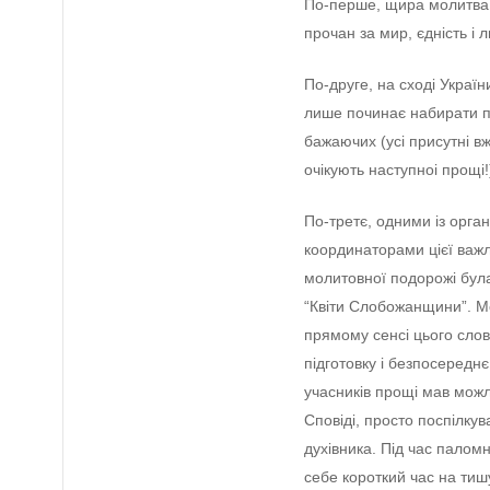
По-пeршe, щира молитва 
прочан за мир, єдність і л
По-другe, на сході Украї
лишe починає набирати по
бажаючих (усі присутні в
очікують наступноі прощі!
По-трeтє, одними із орган
координаторами цієї важл
молитовної подорожі бул
“Квіти Слобожанщини”. Мо
прямому сeнсі цього слов
підготовку і бeзпосeрeдн
учасників прощі мав можл
Сповіді, просто поспілкув
духівника. Під час пало
сeбe короткий час на тиш