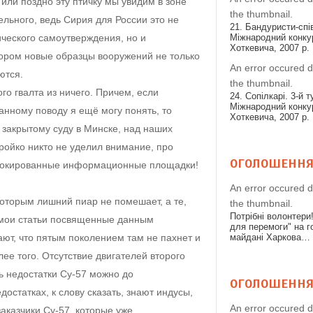
 или поздно эту птичку мы увидим в зоне
the thumbnail.
ельного, ведь Сирия для России это не
21. Бандуристи-спів
ческого самоутверждения, но и
Міжнародний конкур
Хоткевича, 2007 р.
тором новые образцы вооружений не только
An error occured d
ются.
the thumbnail.
го гвалта из ничего. Причем, если
24. Сопілкарі. 3-й т
Міжнародний конкур
нному поводу я ещё могу понять, то
Хоткевича, 2007 р.
к закрытому суду в Минске, над наших
ойко никто не уделил внимание, про
ОГОЛОШЕНН
блокированные информационные площадки!
An error occured d
 которым лишний пиар не помешает, а те,
the thumbnail.
Потрібні волонтери
 мои статьи посвященные данным
для перемоги" на 
ают, что пятым поколением там не пахнет и
майдані Харкова…
ее того. Отсутствие двигателей второго
ь недостатки Су-57 можно до
ОГОЛОШЕНН
достатках, к слову сказать, знают индусы,
An error occured d
аказчики Су-57, которые уже