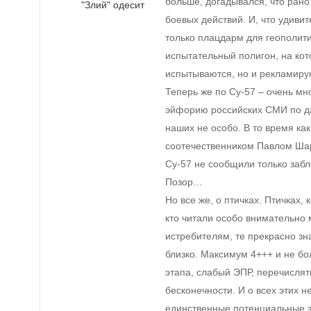
больше, догадывался, что рано
"Злий" одесит
боевых действий. И, что удивит
только плацдарм для геополити
испытательный полигон, на ко
испытываются, но и рекламиру
Теперь же по Су-57 – очень мно
эйфорию российских СМИ по да
наших не особо. В то время ка
соотечественником Павлом Шар
Су-57 не сообщили только за
Позор…
Но все же, о птичках. Птичках,
кто читали особо внимательно
истребителям, те прекрасно зн
близко. Максимум 4+++ и не бол
этапа, слабый ЭПР, перечислят
бесконечности. И о всех этих не
единственные потенциальные з