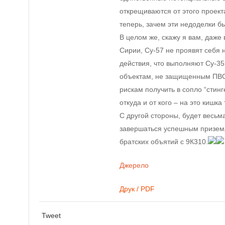
открещиваются от этого проекта
теперь, зачем эти недоделки б
В целом же, скажу я вам, даже
Сирии, Су-57 не проявят себя н
действия, что выполняют Су-35
объектам, не защищенным ПВО
рискам получить в сопло “стин
откуда и от кого – на это кишка 
С другой стороны, будет весьм
завершаться успешным призем
братских объятий с 9К310.
Джерело
Друк / PDF
Tweet