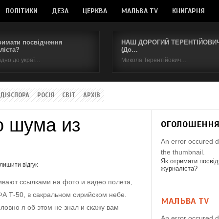
ПОЛІТИКИ
ДЕЗА
ЦЕРКВА
МАЛЬВА TV
КНИГАРНЯ
римати посвідчення
НАШ ДОРОГИЙ ТЕРЕНТІЙОВИЧ.
ліста?
(До…
ідно до украї…
Микола Терентійович…
ДІЯСПОРА
РОСІЯ
СВІТ
АРХІВ
о шума из
ОГОЛОШЕНН
An error occured d
the thumbnail.
Як отримати посві
лишити відгук
журналіста?
ивают ссылками на фото и видео полета,
ФА Т-50, в сакральном сирийском небе.
МАЛЬВА TV
овно я об этом не знал и скажу вам
An error occured d