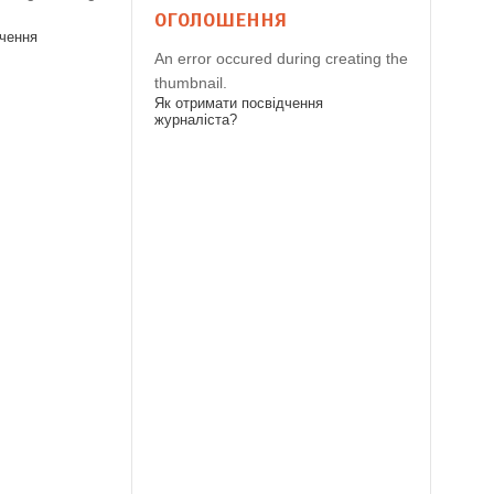
ОГОЛОШЕННЯ
дчення
An error occured during creating the
thumbnail.
Як отримати посвідчення
журналіста?