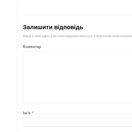
Залишити відповідь
Ваша e-mail адреса не оприлюднюватиметься.
Обов’язкові поля познач
Коментар
Ім’я
*