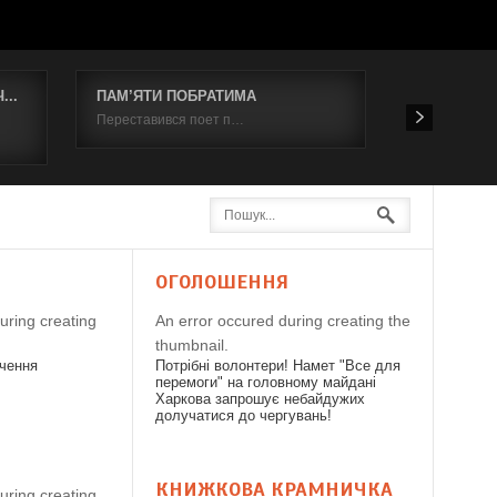
..
ПАМ’ЯТИ ПОБРАТИМА
Відбувся к
Переставився поет п…
19 червня 2
Я
ОГОЛОШЕННЯ
uring creating
An error occured during creating the
thumbnail.
дчення
Потрібні волонтери! Намет "Все для
перемоги" на головному майдані
Харкова запрошує небайдужих
долучатися до чергувань!
КНИЖКОВА КРАМНИЧКА
uring creating