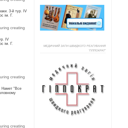
аки. 3-й тур. IV
с ім. Г.
uring creating
ур. IV
с ім. Г.
МЕДИЧНИЙ ЗАГІН ШВИДКОГО РЕАГУВАННЯ
“ГІППОКРАТ”
Я
uring creating
! Намет "Все
головному
Я
uring creating