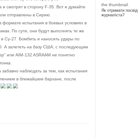
the thumbnail.
 и смотрят в сторону F-35. Вот и думайте
Як отримати посві
ыли отправлены в Сирию.
журналіста?
 в формате испытания в боевых условиях в
икак. По сути, они будут выполнять те же
 и Су-27. Бомбить и наносить удары по
. А залететь на базу США, с последующим
гер” или AIM-132 ASRAAM не понятно
тонка.
а забавно наблюдать за тем, как испытания
лением в ближайшем бархане, после