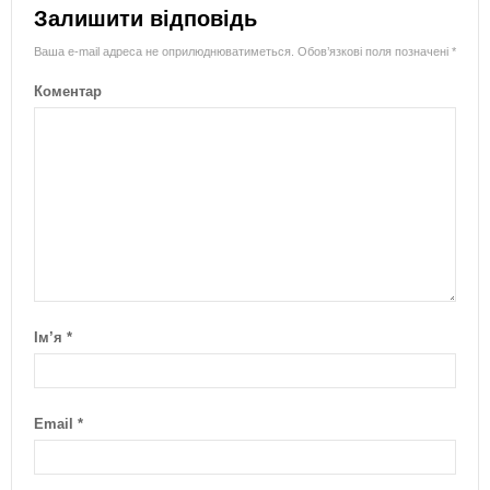
Залишити відповідь
Ваша e-mail адреса не оприлюднюватиметься.
Обов’язкові поля позначені
*
Коментар
Ім’я
*
Email
*