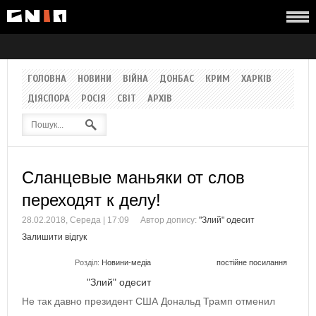
ГОЛОВНА
НОВИНИ
ВІЙНА
ДОНБАС
КРИМ
ХАРКІВ
ДІЯСПОРА
РОСІЯ
СВІТ
АРХІВ
Сланцевые маньяки от слов
переходят к делу!
28.02.2018, Середа | 17:09
Автор допису:
"Злий" одесит
Залишити відгук
Розділ:
Новини-медіа
постійне посилання
"Злий" одесит
Не так давно президент США Дональд Трамп отменил