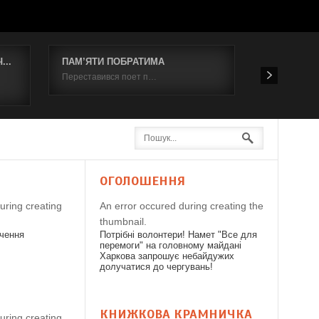
..
ПАМ’ЯТИ ПОБРАТИМА
Відбувся к
Переставився поет п…
19 червня 2
Я
ОГОЛОШЕННЯ
uring creating
An error occured during creating the
thumbnail.
дчення
Потрібні волонтери! Намет "Все для
перемоги" на головному майдані
Харкова запрошує небайдужих
долучатися до чергувань!
КНИЖКОВА КРАМНИЧКА
uring creating