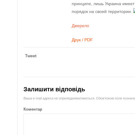
принципе, лишь Украина имеет
порядок на своей территории.
Джерело
Друк / PDF
Tweet
Залишити відповідь
Ваша e-mail адреса не оприлюднюватиметься.
Обов’язкові поля познач
Коментар