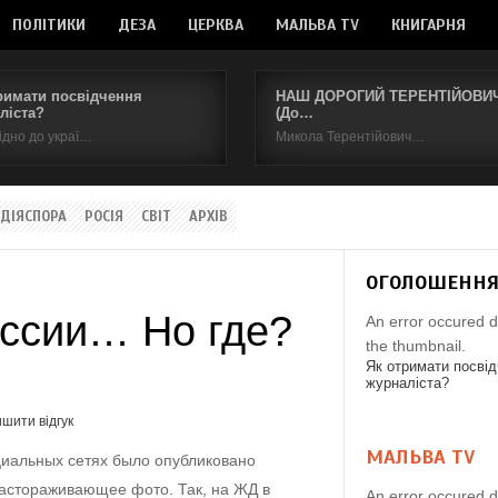
ПОЛІТИКИ
ДЕЗА
ЦЕРКВА
МАЛЬВА TV
КНИГАРНЯ
римати посвідчення
НАШ ДОРОГИЙ ТЕРЕНТІЙОВИЧ.
ліста?
(До…
ідно до украї…
Микола Терентійович…
ДІЯСПОРА
РОСІЯ
СВІТ
АРХІВ
ОГОЛОШЕНН
иссии… Но где?
An error occured d
the thumbnail.
Як отримати посві
журналіста?
шити відгук
МАЛЬВА TV
циальных сетях было опубликовано
астораживающее фото. Так, на ЖД в
An error occured d