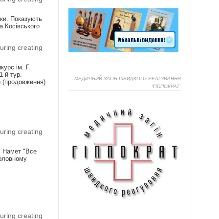
ики. Показують
а Косівського
uring creating
урс ім. Г.
1-й тур.
МЕДИЧНИЙ ЗАГІН ШВИДКОГО РЕАГУВАННЯ
и (продовження)
“ГІППОКРАТ”
Я
uring creating
! Намет "Все
головному
Я
uring creating