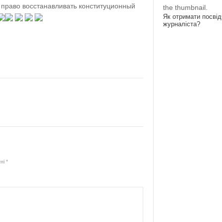
 право восстанавливать конституционный
the thumbnail.
Як отримати посві
журналіста?
ені
*