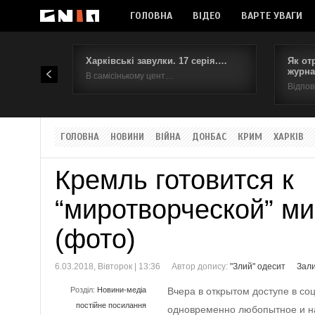
ГОЛОВНА
ВІДЕО
ВАРТЕ УВАГИ
Харківські завулки. 17 серія.…
Як от
журна
В самісінькому цент…
Відпов
ГОЛОВНА
НОВИНИ
ВІЙНА
ДОНБАС
КРИМ
ХАРКІВ
Кремль готовится к
“миротворческой” м
(фото)
6.03.2018, Вівторок | 13:36
Автор допису:
"Злий" одесит
Зали
Розділ:
Новини-медіа
Вчера в открытом доступе в со
постійне посилання
одновременно любопытное и н