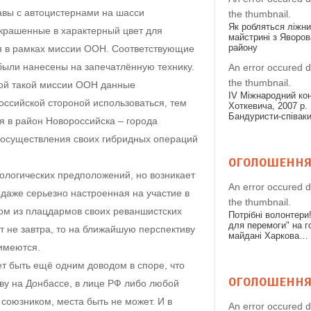
авы с автоцистернами на шасси
the thumbnail.
Як робляться ліжн
крашенные в характерный цвет для
майстрині з Яворов
району
я в рамках миссии ООН. Соответствующие
были нанесены на запечатлённую технику.
An error occured d
the thumbnail.
кой такой миссии ООН данные
IV Міжнародний конк
оссийской стороной использоваться, тем
Хоткевича, 2007 р. 
Бандуристи-співак
я в район Новороссийска – города
 осуществления своих гибридных операций
ОГОЛОШЕНН
ологических предположений, но возникает
An error occured d
 даже серьезно настроенная на участие в
the thumbnail.
ом из плацдармов своих реваншистских
Потрібні волонтери
для перемоги" на 
т не завтра, то на ближайшую перспективу
майдані Харкова…
 имеются.
т быть ещё одним доводом в споре, что
ОГОЛОШЕНН
ву на Донбассе, в лице РФ либо любой
союзником, места быть не может. И в
An error occured d