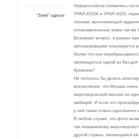
Новороссийске появились сост
УРАЛ-43206 и УРАЛ-4320, пере
"Злий" одесит
техники, выполняющей задани
опознавательные знаки так же 
Возникает вопрос, в рамках ка
автозаправщики планируется р
более что они перебрасываютс
являющегося одной из баз для
Кремлем?
Не хотелось бы делать конспир
впечатление, что Москва очень
миротворческой миссии на одн
амбиций. И если это произойде
у неё такие планы однозначно
В любом случае, это фото може
так называемому миротворчест
другой страны, являющейся её 