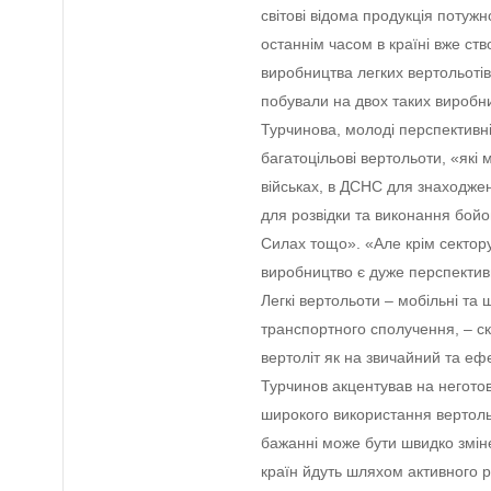
світові відома продукція потуж
останнім часом в країні вже ств
виробництва легких вертольотів»
побували на двох таких виробни
Турчинова, молоді перспективні
багатоцільові вертольоти, «які
військах, в ДСНС для знаходжен
для розвідки та виконання бойо
Силах тощо». «Але крім сектору
виробництво є дуже перспектив
Легкі вертольоти – мобільні та
транспортного сполучення, – ска
вертоліт як на звичайний та еф
Турчинов акцентував на неготов
широкого використання вертоль
бажанні може бути швидко змін
країн йдуть шляхом активного р