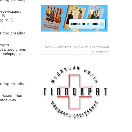
ереможців .
 IV
с ім. Г.
uring creating
рурга
МЕДИЧНИЙ ЗАГІН ШВИДКОГО РЕАГУВАННЯ
ва його учень
“ГІППОКРАТ”
Голобородько
Я
uring creating
! Намет "Все
головному
Я