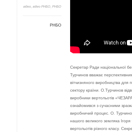
відео
,
відео РНБО
,
РНБО
РНБО
Секретар Ради національної бе
Турчинов вважає перспективним
вітчизняного виробництва для по
сектору країни. О.Турчинов від
виробники вертольотів «ЧЕЗАРА
ознайомився з сучасними зразка
виробничий процес. О. Турчино
нашого великого земляка Ігоря 
вертольотів різного класу. Сек