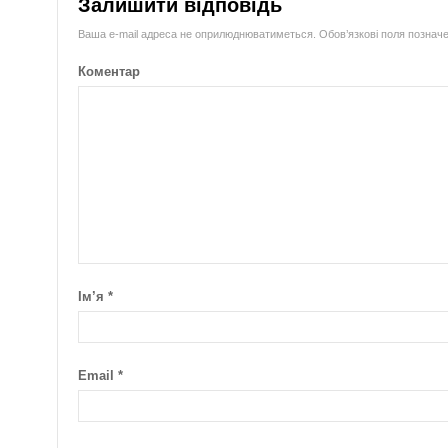
Залишити відповідь
Ваша e-mail адреса не оприлюднюватиметься.
Обов’язкові поля познач
Коментар
Ім’я
*
Email
*