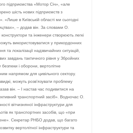
ного підприємства «Мотор Січ», «але
орено шість нових підприємств з
. «Лише в Київській області ми сьогодні
цтвах», – додав він. За словами О.
 конструктори та інженери створюють легкі
 можуть використовуватися у прикордонних
ня та локалізації надзвичайних ситуацій,
вих завдань тактичного рівня у Збройних
 безпеки і оборони, вертолітне
ним напрямом для цивільного сектору.
 швидкі, можуть розв'язувати проблему
зав він. – І настав час подивитися на
ективний транспортний засіб». Водночас О.
ності вітчизняної інфраструктури для
отів як транспортних засобів, що «при
ене». Секретар РНБО додав, що багато
озвитку вертолітної інфраструктури та