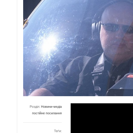
Розділ:
Новини-медіа
постійне посилання
Теґи: