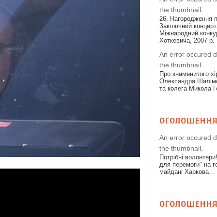
the thumbnail.
26. Нагородження п
Заключний концерт.
Міжнародний конкур
Хоткевича, 2007 р.
An error occured d
the thumbnail.
Про знаменитого хі
Олександра Шалімо
та колега Микола 
ОГОЛОШЕНН
An error occured d
the thumbnail.
Потрібні волонтери
для перемоги" на 
майдані Харкова…
ОГОЛОШЕНН