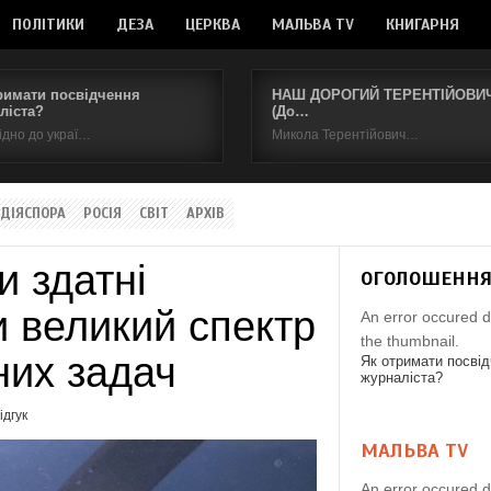
ПОЛІТИКИ
ДЕЗА
ЦЕРКВА
МАЛЬВА TV
КНИГАРНЯ
римати посвідчення
НАШ ДОРОГИЙ ТЕРЕНТІЙОВИЧ.
ліста?
(До…
ідно до украї…
Микола Терентійович…
ДІЯСПОРА
РОСІЯ
СВІТ
АРХІВ
и здатні
ОГОЛОШЕНН
и великий спектр
An error occured d
the thumbnail.
них задач
Як отримати посві
журналіста?
ідгук
МАЛЬВА TV
An error occured d