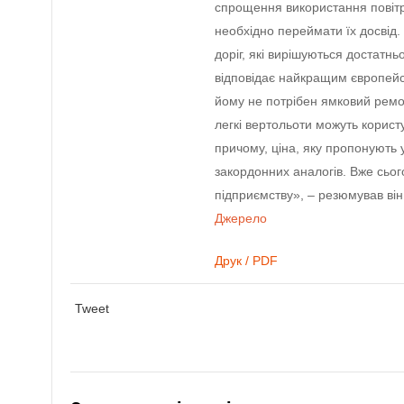
спрощення використання повітр
необхідно переймати їх досвід.
доріг, які вирішуються достатнь
відповідає найкращим європейсь
йому не потрібен ямковий ремон
легкі вертольоти можуть корист
причому, ціна, яку пропонують 
закордонних аналогів. Вже сьог
підприємству», – резюмував він
Джерело
Друк / PDF
Tweet