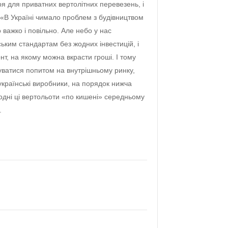
я для приватних вертолітних перевезень, і
 «В Україні чимало проблем з будівництвом
о важко і повільно. Але небо у нас
ким стандартам без жодних інвестицій, і
т, на якому можна вкрасти гроші. І тому
уватися попитом на внутрішньому ринку,
українські виробники, на порядок нижча
одні ці вертольоти «по кишені» середньому
.