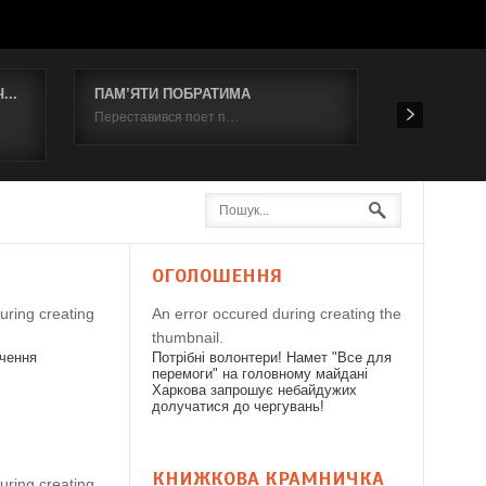
..
ПАМ’ЯТИ ПОБРАТИМА
Відбувся к
Переставився поет п…
19 червня 2
Я
ОГОЛОШЕННЯ
uring creating
An error occured during creating the
thumbnail.
дчення
Потрібні волонтери! Намет "Все для
перемоги" на головному майдані
Харкова запрошує небайдужих
долучатися до чергувань!
КНИЖКОВА КРАМНИЧКА
uring creating