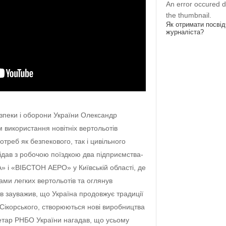
An error occured d
the thumbnail.
Як отримати посві
журналіста?
зпеки і оборони України Олександр
 використання новітніх вертольотів
треб як безпекового, так і цивільного
відав з робочою поїздкою два підприємства-
» і «ВІБСТОН АЕРО» у Київській області, де
ми легких вертольотів та оглянув
в зауважив, що Україна продовжує традиції
Сікорського, створюються нові виробництва
ретар РНБО України нагадав, що усьому