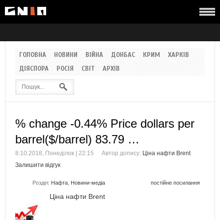
ГОЛОВНА
НОВИНИ
ВІЙНА
ДОНБАС
КРИМ
ХАРКІВ
ДІЯСПОРА
РОСІЯ
СВІТ
АРХІВ
% change -0.44% Price dollars per
barrel($/barrel) 83.79 …
8.10.2018, Понеділок | 22:15
Автор допису:
Ціна нафти Brent
Залишити відгук
Розділ:
Нафта
,
Новини-медіа
постійне посилання
Ціна нафти Brent