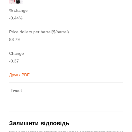
% change
-0.44%
Price dollars per barrel($/barrel)
83.79
Change
-0.37
Друк / PDF
Tweet
Залишити відповідь
Ваша e-mail адреса не оприлюднюватиметься.
Обов’язкові поля позначені
*