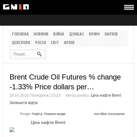
ГОЛОВНА
НОВИНИ
ВІЙНА
ДОНБАС
КРИМ
ХАРКІВ
ДІЯСПОРА
РОСІЯ
СВІТ
АРХІВ
Brent Crude Oil Futures % change
-1.33% Price dollars per…
29.10.2018, Понеділок | 23:23
Автор допису:
Ціна нафти Brent
Залишити відгук
Розділ:
Нафта
,
Новини-медіа
постійне посилання
Ціна нафти Brent