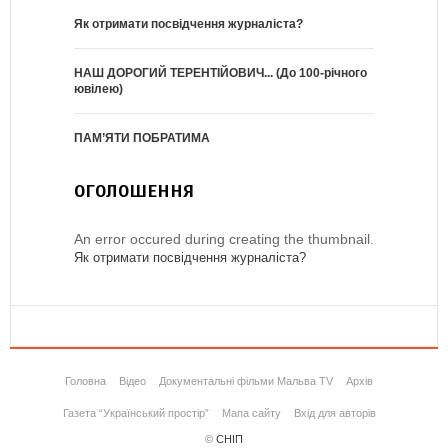
Як отримати посвідчення журналіста?
НАШ ДОРОГИЙ ТЕРЕНТІЙОВИЧ... (До 100-річного
ювілею)
ПАМ’ЯТИ ПОБРАТИМА
ОГОЛОШЕННЯ
An error occured during creating the thumbnail.
Як отримати посвідчення журналіста?
Головна
Відео
Документальні фільми Мальва TV
Архів
Газета “Український простір”
Мапа сайту
Вхід для авторів
©
СНІП