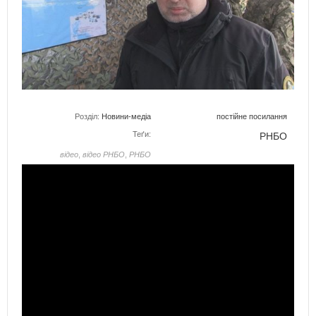
Розділ:
Новини-медіа
постійне посилання
Теґи:
РНБО
відео
,
відео РНБО
,
РНБО