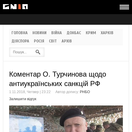
ГОЛОВНА
НОВИНИ
ВІЙНА
ДОНБАС
КРИМ
ХАРКІВ
ДІЯСПОРА
РОСІЯ
СВІТ
АРХІВ
Коментар О. Турчинова щодо
антиукраїнських санкцій РФ
1.11.2018, Четвер | 23:22
Автор допису:
РНБО
Залишити відгук