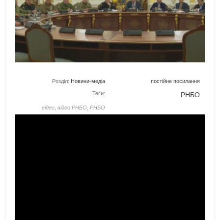
Розділ:
Новини-медіа
постійне посилання
Теґи:
РНБО
відео
,
відео РНБО
,
РНБО