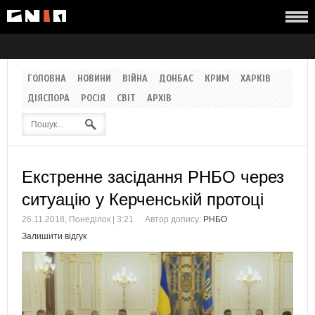
ГОЛОВНА
НОВИНИ
ВІЙНА
ДОНБАС
КРИМ
ХАРКІВ
ДІЯСПОРА
РОСІЯ
СВІТ
АРХІВ
Екстренне засідання РНБО через
ситуацію у Керченській протоці
26.11.2018, Понеділок | 3:21
Автор допису:
РНБО
Залишити відгук