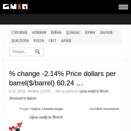
ГОЛОВНА
НОВИНИ
ВІЙНА
ДОНБАС
КРИМ
ХАРКІВ
ДІЯСПОРА
РОСІЯ
СВІТ
АРХІВ
% change -2.14% Price dollars per
barrel($/barrel) 60.24 …
6.12.2018, Четвер | 22:35
Автор допису:
Ціна нафти Brent
Залишити відгук
Розділ:
Нафта
,
Новини-медіа
постійне посилання
Ціна нафти Brent