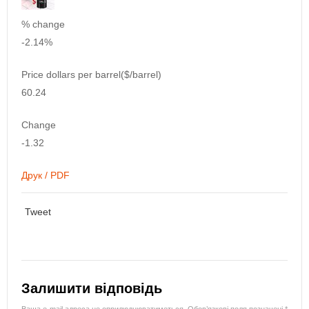
% change
-2.14%
Price dollars per barrel($/barrel)
60.24
Change
-1.32
Друк / PDF
Tweet
Залишити відповідь
Ваша e-mail адреса не оприлюднюватиметься.
Обов’язкові поля позначені
*