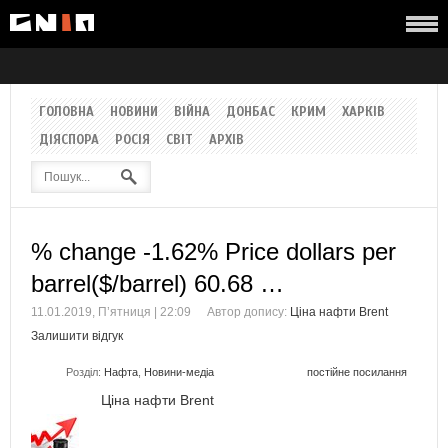
ГОЛОВНА
НОВИНИ
ВІЙНА
ДОНБАС
КРИМ
ХАРКІВ
ДІЯСПОРА
РОСІЯ
СВІТ
АРХІВ
% change -1.62% Price dollars per
barrel($/barrel) 60.68 …
11.01.2019, П’ятниця | 22:09
Автор допису:
Ціна нафти Brent
Залишити відгук
Розділ:
Нафта
,
Новини-медіа
постійне посилання
Ціна нафти Brent