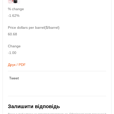
% change
-1.62%
Price dollars per barrel($/barrel)
60.68
Change
-1.00
Друк / PDF
Tweet
Залишити відповідь
Ваша e-mail адреса не оприлюднюватиметься.
Обов’язкові поля позначені
*