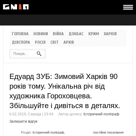
ГОЛОВНА
НОВИНИ
ВІЙНА
ДОНБАС
КРИМ
ХАРКІВ
ДІЯСПОРА
РОСІЯ
СВІТ
АРХІВ
Едуард ЗУБ: Зимовий Харків 90
років тому. Унікальна річ від
художника Гороховцева.
Збільшуйте і дивіться в деталях.
6.02.2019, Середа | 23:44
Автор допису:
Історичний поліграф
Залишити відгук
Розділ:
Історичний поліграф
,
постійне посилання