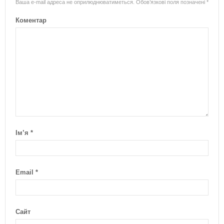
Ваша e-mail адреса не оприлюднюватиметься.
Обов’язкові поля позначені
*
Коментар
Ім’я
*
Email
*
Сайт