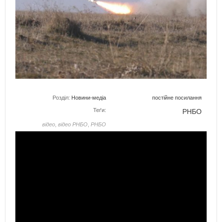
Розділ:
Новини-медіа
постійне посилання
Теґи:
РНБО
відео
,
відео РНБО
,
РНБО