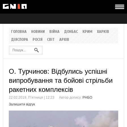
ГОЛОВНА
НОВИНИ
ВІЙНА
ДОНБАС
КРИМ
ХАРКІВ
ДІЯСПОРА
РОСІЯ
СВІТ
АРХІВ
О. Турчинов: Відбулись успішні
випробування та бойові стрільби
ракетних комплексів
22.02.2019, П’ятниця | 12:23
Автор допису:
РНБО
Залишити відгук