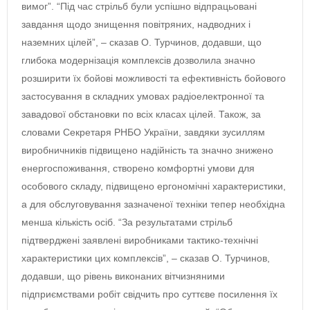
вимог”. “Під час стрільб були успішно відпрацьовані
завдання щодо знищення повітряних, надводних і
наземних цілей”, – сказав О. Турчинов, додавши, що
глибока модернізація комплексів дозволила значно
розширити їх бойові можливості та ефективність бойового
застосування в складних умовах радіоелектронної та
завадової обстановки по всіх класах цілей. Також, за
словами Секретаря РНБО України, завдяки зусиллям
виробничників підвищено надійність та значно знижено
енергоспоживання, створено комфортні умови для
особового складу, підвищено ергономічні характеристики,
а для обслуговування зазначеної техніки тепер необхідна
менша кількість осіб. “За результатами стрільб
підтверджені заявлені виробниками тактико-технічні
характеристики цих комплексів”, – сказав О. Турчинов,
додавши, що рівень виконаних вітчизняними
підприємствами робіт свідчить про суттєве посилення їх