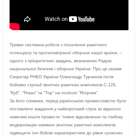
Триває системна робота з посилення ракетного
потенціалу та протиповітряної оборони нашої країни, –
одного з пріоритетних завдань, визначених Радою
національної безпеки і оборони України. Про це сказав
Секретар РНБО України Олександр Турчинов після
бойових стрільб зенітних ракетних комплексів С-125,
"Куб", "Рокач" та "Тор" на полігоні “Ягорлик”.
За його словами, перед українською промисловістю було
поставлено завдання у найкоротший строк за відносно
невеликі кошти провести “повне відновлення та глибоку
модернізацію наявних зенітних ракетних комплексів,
підвищити їхні бойові характеристики до рівня сучасних