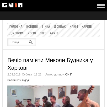
ГОЛОВНА
НОВИНИ
ВІЙНА
ДОНБАС
КРИМ
ХАРКІВ
ДІЯСПОРА
РОСІЯ
СВІТ
АРХІВ
Вечір пам’яти Миколи Будника у
Харкові
2.03.2019, Субота | 13:22
Автор допису:
СНІП
Залишити відгук