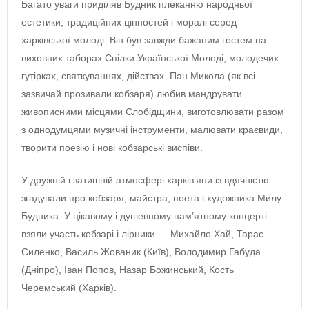
Багато уваги приділяв Будник плеканню народньої
естетики, традиційних цінностей і моралі серед
харківської молоді. Він був завжди бажаним гостем на
виховних таборах Спілки Української Молоді, молодечих
гутірках, святкуваннях, дійствах. Пан Микола (як всі
зазвичай прозивали кобзаря) любив мандрувати
живописними місцями Слобідщини, виготовлювати разом
з однодумцями музичні інструменти, малювати краєвиди,
творити поезію і нові кобзарські виспіви.
У дружній і затишній атмосфері харків’яни із вдячністю
згадували про кобзаря, майстра, поета і художника Милу
Будника. У цікавому і душевному пам’ятному концерті
взяли участь кобзарі і лірники — Михайло Хай, Тарас
Силенко, Василь Жованик (Київ), Володимир Габуда
(Дніпро), Іван Попов, Назар Божинський, Кость
Черемський (Харків).