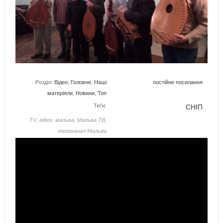
Розділ:
Відео
,
Головне
,
Наші
постійне посилання
матеріяли
,
Новини
,
Топ
Теґи:
СНІП
TV
,
відео
,
мальва
,
Мальва ТВ
,
телеканал Мальва