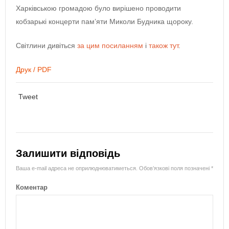
Харківською громадою було вирішено проводити
кобзарькі концерти пам’яти Миколи Будника щороку.
Світлини дивіться
за цим посиланням
і
також тут
.
Друк / PDF
Tweet
Залишити відповідь
Ваша e-mail адреса не оприлюднюватиметься.
Обов’язкові поля позначені
*
Коментар