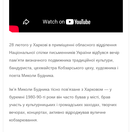
28 лютого у Харкові в приміщенні обласного відділення
Національної спілки письменників України відбувся вечір
пам’яти визначного подвижника традиційної культури,
бандуриста, цехмайстра Кобзарського цеху, художника і
поета Миколи Будника.
Ім’я Миколи Будника тісно пов’язане з Харковом — у
буремні 1980-90-ті роки він часто бував у місті, брав
участь у культурницьких і громадських заходах, творчих
вечорах, концертах, активно відроджував вуличне
кобзарювання.