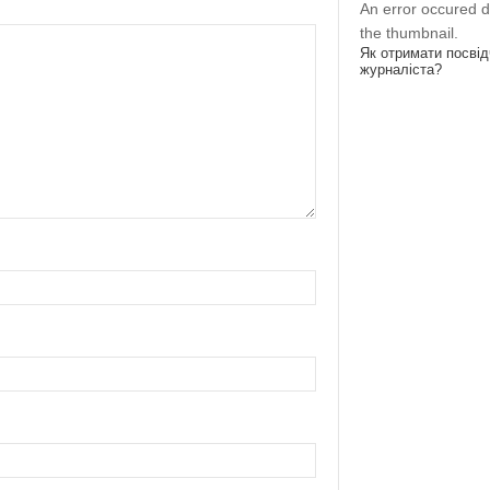
An error occured d
the thumbnail.
Як отримати посві
журналіста?