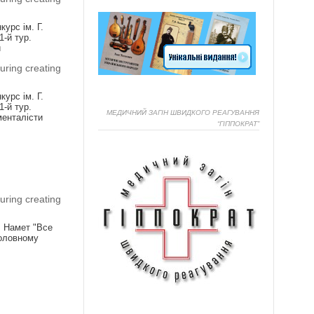
урс ім. Г.
1-й тур.
и
uring creating
урс ім. Г.
1-й тур.
МЕДИЧНИЙ ЗАГІН ШВИДКОГО РЕАГУВАННЯ
менталісти
“ГІППОКРАТ”
Я
uring creating
! Намет "Все
головному
Я