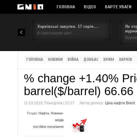
ГОЛОВНА
ВІДЕО
ВАРТЕ УВАГИ
Харківські завулки. 17 серія.…
Як от
журна
В самісінькому цент…
Відпов
ГОЛОВНА
НОВИНИ
ВІЙНА
ДОНБАС
КРИМ
ХАРКІВ
% change +1.40% Pric
barrel($/barrel) 66.6
11.03.2019, Понеділок | 22:27
Автор допису:
Ціна нафти Brent
Розділ:
Нафта
,
Новини-
медіа
постійне посилання