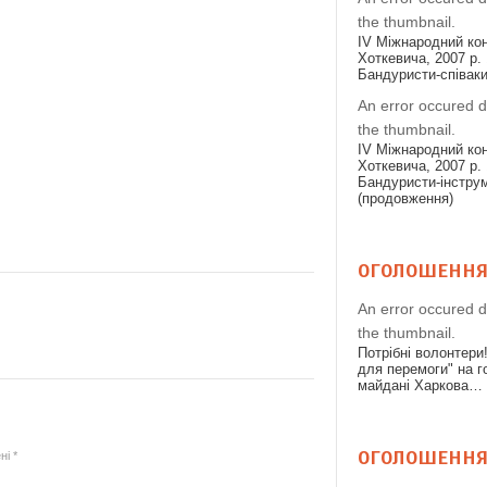
the thumbnail.
IV Міжнародний конк
Хоткевича, 2007 р. 
Бандуристи-співак
An error occured d
the thumbnail.
IV Міжнародний конк
Хоткевича, 2007 р. 
Бандуристи-інстру
(продовження)
ОГОЛОШЕНН
An error occured d
the thumbnail.
Потрібні волонтери
для перемоги" на 
майдані Харкова…
ОГОЛОШЕНН
ені
*