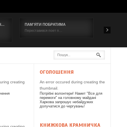
..
ПАМ’ЯТИ ПОБРАТИМА
Відбувся к
Переставився поет п…
19 червня 2
Я
ОГОЛОШЕННЯ
uring creating
An error occured during creating the
thumbnail.
дчення
Потрібні волонтери! Намет "Все для
перемоги" на головному майдані
Харкова запрошує небайдужих
долучатися до чергувань!
КНИЖКОВА КРАМНИЧКА
uring creating