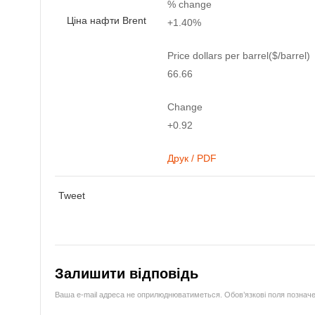
% change
Ціна нафти Brent
+1.40%
Price dollars per barrel($/barrel)
66.66
Change
+0.92
Друк / PDF
Tweet
Залишити відповідь
Ваша e-mail адреса не оприлюднюватиметься.
Обов’язкові поля познач