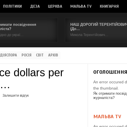
ПОЛІТИКИ
ДЕЗА
ЦЕРКВА
МАЛЬВА TV
КНИГАРНЯ
римати посвідчення
НАШ ДОРОГИЙ ТЕРЕНТІЙОВИЧ.
ліста?
(До…
ідно до украї…
Микола Терентійович…
ДІЯСПОРА
РОСІЯ
СВІТ
АРХІВ
e dollars per
ОГОЛОШЕНН
6 …
An error occured d
the thumbnail.
Як отримати посві
Залишити відгук
журналіста?
МАЛЬВА TV
An error occured d