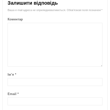
Залишити відповідь
Ваша e-mail адреса не оприлюднюватиметься.
Обов’язкові поля позначені
*
Коментар
Ім’я
*
Email
*