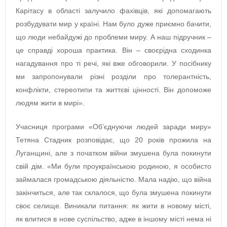
Карітасу в області залучило фахівців, які допомагають
розбудувати мир у країні. Нам було дуже приємно бачити,
що люди небайдужі до проблеми миру. А наш підручник –
це справді хороша практика. Він – своєрідна сходинка
нагадування про ті речі, які вже обговорили. У посібнику
ми запропонували різні розділи про толерантність,
конфлікти, стереотипи та життєві цінності. Він допоможе
людям жити в мирі».
Учасниця програми «Об’єднуючи людей заради миру»
Тетяна Стадник розповідає, що 20 років прожила на
Луганщині, але з початком війни змушена була покинути
свій дім. «Ми були проукраїнською родиною, я особисто
займалася громадською діяльністю. Мала надію, що війна
закінчиться, але так склалося, що була змушена покинути
своє селище. Виникали питання: як жити в новому місті,
як влитися в нове суспільство, адже в іншому місті нема ні